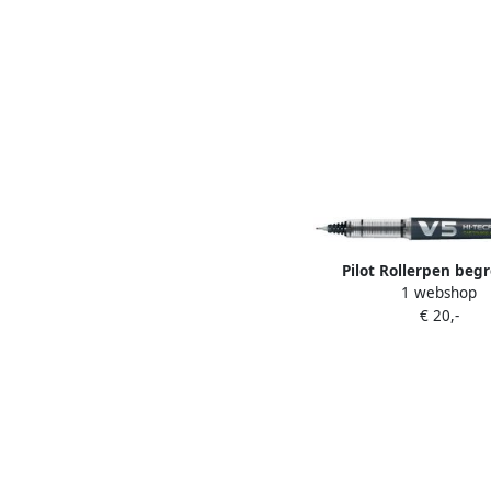
Pilot Rollerpen beg
1 webshop
Tecpoint V5 0 3mm
€ 20,-