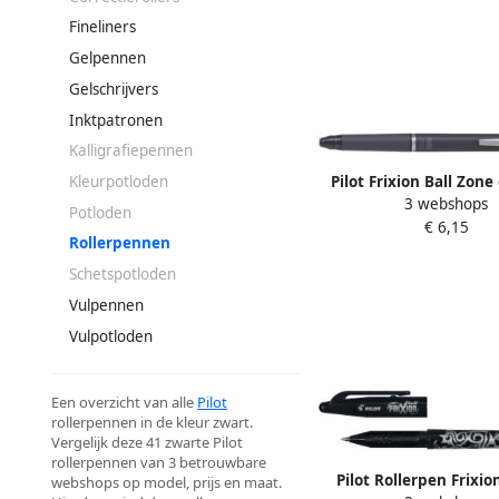
Fineliners
Gelpennen
Gelschrijvers
Inktpatronen
Kalligrafiepennen
Pilot Frixion Ball Zone 
Kleurpotloden
3 webshops
uitwisbaar medium pu
Potloden
€ 6,15
in giftbox grij
Rollerpennen
Schetspotloden
Vulpennen
Vulpotloden
Een overzicht van alle
Pilot
rollerpennen in de kleur zwart.
Vergelijk deze 41 zwarte Pilot
rollerpennen van 3 betrouwbare
Pilot Rollerpen Frixio
webshops op model, prijs en maat.