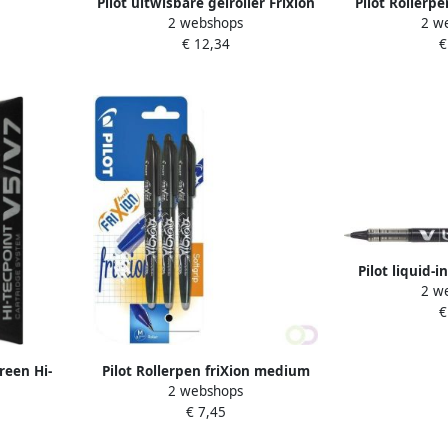
Pilot uitwisbare gelroller Frixion
Pilot Rollerp
2 webshops
2 w
Ball Zone medium punt display
zwart bl
€ 12,34
€
met 20 stuks assorti
Pilot liquid-i
2 w
z
€
reen Hi-
Pilot Rollerpen friXion medium
2 webshops
tà 3 stuks
zwart blister Ã 3 stuks
€ 7,45