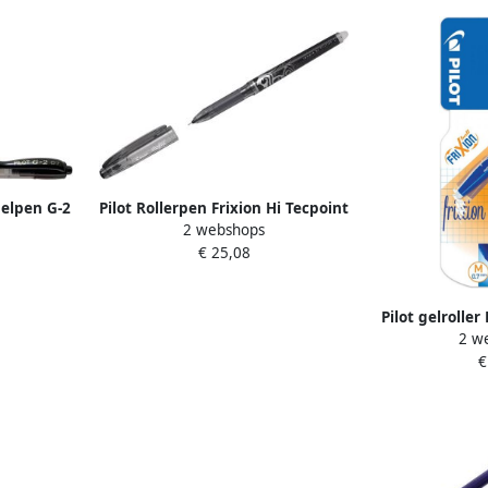
Gelpen G-2
Pilot Rollerpen Frixion Hi Tecpoint
2 webshops
zwart 0.25mm
€ 25,08
Pilot gelroller 
2 w
van 4 stuks 
€
vullin