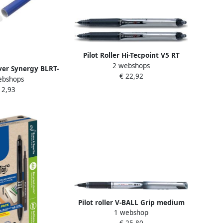
Pilot Roller Hi-Tecpoint V5 RT
2 webshops
Retractable schrijfbreedte 0 25
jver Synergy BLRT-
€ 22,92
mm zwart
ebshops
25mm zwart
 2,93
Pilot roller V-BALL Grip medium
1 webshop
punt 0 7 mm zwart
€ 25,80