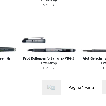
€ 41,49
stuks
reen Hi
Pilot Rollerpen V-Ball grip VBG-5
Pilot Gelschri
1 webshop
1 w
 zwart
zwart 0.3mm
BLS-SNP5 
€ 23,52
€
Pagina 1 van 2