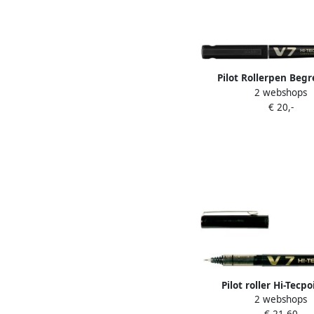
Pilot Rollerpen Begr
2 webshops
Tecpoint V7 medium
€ 20,-
Pilot roller Hi-Tecpo
2 webshops
schrijfbreedte 0 4 m
€ 21,60