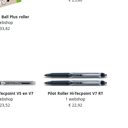
 Ball Plus roller
ebshop
doos van 10 stuks
 33,82
avullingen
i-Tecpoint V5 en V7
Pilot Roller Hi-Tecpoint V7 RT
ebshop
1 webshop
0 3 mm zwart
Retractable schrijfbreedte 0 35
 23,52
€ 22,92
mm zwart