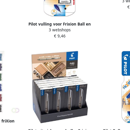
3 w
m
Clicker med
€
z
Pilot vulling voor Frixion Ball en
3 webshops
Frixion Ball Clicker zwart etui
€ 9,46
met 6 stuks op blister
 friXion
3 stuks