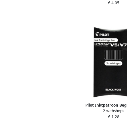
€ 4,05
Pilot Inktpatroon Beg
2 webshops
Tecpoint V5 V7 zwart se
€ 1,28