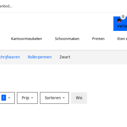
anbod...
Kantoormeubelen
Schoonmaken
Printen
Eten 
chrijfwaren
Rollerpennen
Zwart
r
1
Prijs
Sorteren
Wis