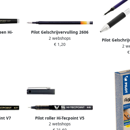
een Hi-
Pilot Gelschrijvervulling 2606
2 webshops
 zwart
medium zwart
Pilot Gelschri
€ 1,20
2 w
SNP5 0.
€
int V7
Pilot roller Hi-Tecpoint V5
2 webshops
m zwart
schrijfbreedte 0 3 mm zwart
€ 21,60