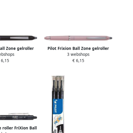
Ball Zone gelroller
Pilot Frixion Ball Zone gelroller
ebshops
3 webshops
dium punt 0 7 mm
uitwisbaar medium punt 0 7 mm
 6,15
€ 6,15
tbox zwart
in giftbox roze
 roller FriXion Ball