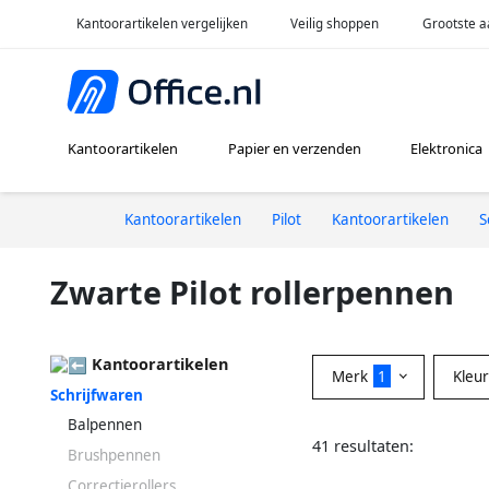
Kantoorartikelen vergelijken
Veilig shoppen
Grootste a
Kantoorartikelen
Papier en verzenden
Elektronica
Kantoorartikelen
Pilot
Kantoorartikelen
S
Zwarte Pilot rollerpennen
Kantoorartikelen
Merk
1
Kleu
Schrijfwaren
Balpennen
41 resultaten:
Brushpennen
Correctierollers