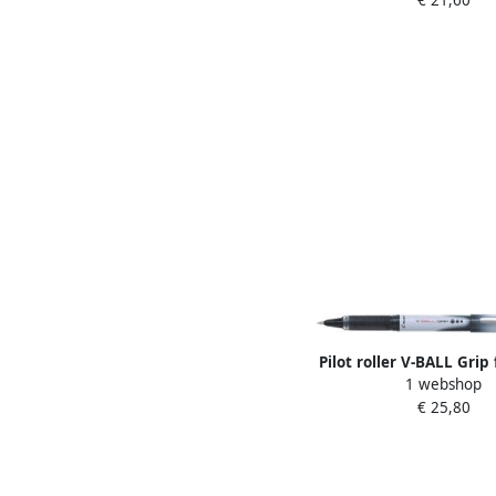
Pilot roller V-BALL Grip
1 webshop
0 5 mm zwart
€ 25,80