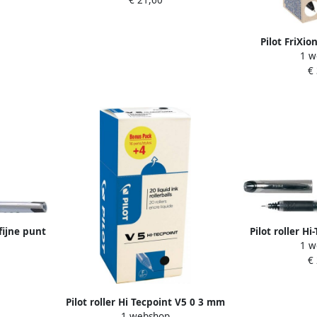
Pilot FriXion
1 w
medium zwart 
€
+ 10 n
 fijne punt
Pilot roller H
1 w
Grip V5 
€
Pilot roller Hi Tecpoint V5 0 3 mm
1 webshop
zwart value pack met 16 + 4