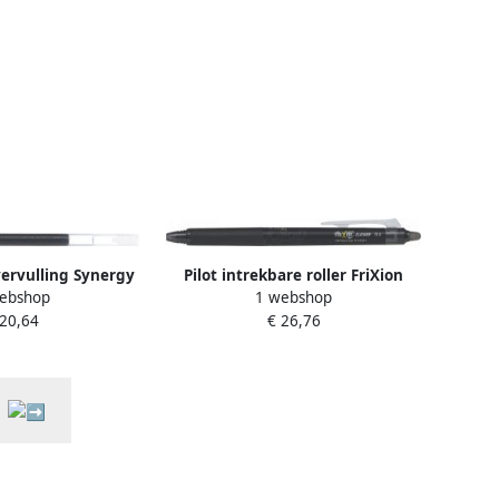
jvervulling Synergy
Pilot intrekbare roller FriXion
ebshop
1 webshop
0.25mm zwart
Point Clicker 05 fijne punt zwart
 20,64
€ 26,76