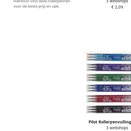
3 webshops
Hierdoor vind deze rollerpennen
zwart 0.35m
voor de beste prijs en sale.
€ 2,09
Pilot Rollerpenvulling
3 webshops
medium zwart set Ã 