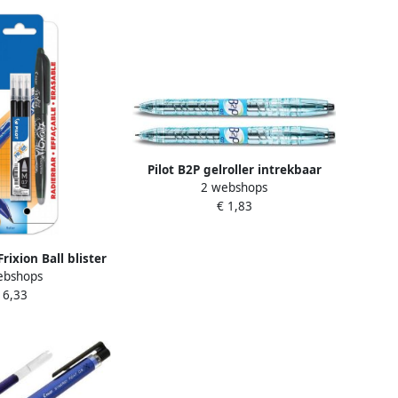
Pilot B2P gelroller intrekbaar
2 webshops
medium punt 0 4 mm zwart
€ 1,83
Frixion Ball blister
ebshops
(1 gelroller + 3
 6,33
gen) zwart