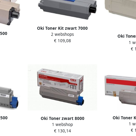
Oki Toner Kit zwart 7000
3500
2 webshops
pagina&apos;s 44973508
Oki Tone
46508712
€ 109,08
1 w
pagina&ap
€ 
9500
Oki Toner K
Oki Toner zwart 8000
1 w
59212
pagina&ap
1 webshop
pagina&apos s 43865708
€ 
€ 130,14