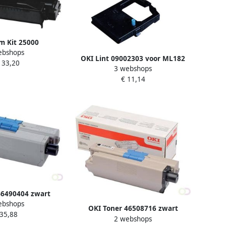
m Kit 25000
ebshops
os;s 44574302
OKI Lint 09002303 voor ML182
133,20
3 webshops
zwart
€ 11,14
46490404 zwart
ebshops
OKI Toner 46508716 zwart
 35,88
2 webshops