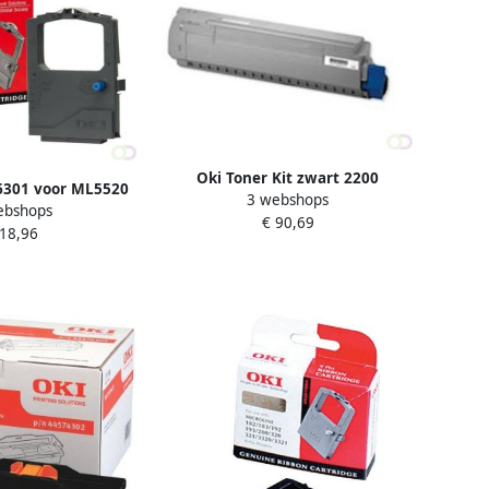
Oki Toner Kit zwart 2200
6301 voor ML5520
3 webshops
pagina&apos;s 44973536
ebshops
wart
€ 90,69
 18,96