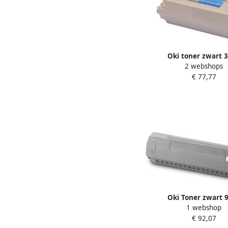
Oki toner zwart 
2 webshops
pagina&apos;s OEM: 
€ 77,77
Oki Toner zwart 
1 webshop
pagina&apos s 440
€ 92,07