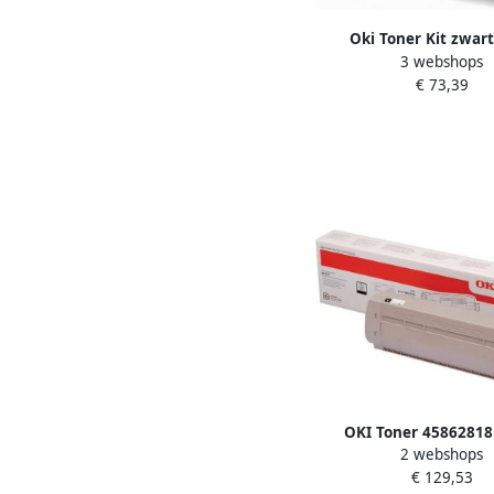
Oki Toner Kit zwar
3 webshops
pagina&apos;s 444
€ 73,39
OKI Toner 45862818
2 webshops
€ 129,53