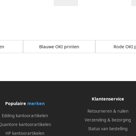
en
Blauwe OKI printen
Rode OKI p
Klantenservice
Populaire
merken
Retourneren & ruilen
Edding kantoorartikelen
Verzending & bezorging
Quantore kantoorartikelen
Status van bestelling
HP kantoorartikelen