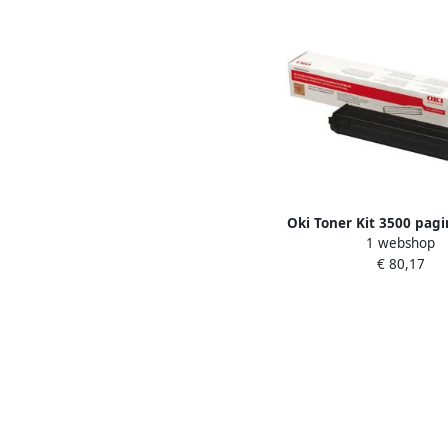
Oki Toner Kit 3500 pag
1 webshop
43979102
€ 80,17