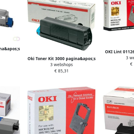
ina&apos;s
OKI Lint 0112
3 w
z
Oki Toner Kit 3000 pagina&apos;s
€
3 webshops
44574702
€ 85,31