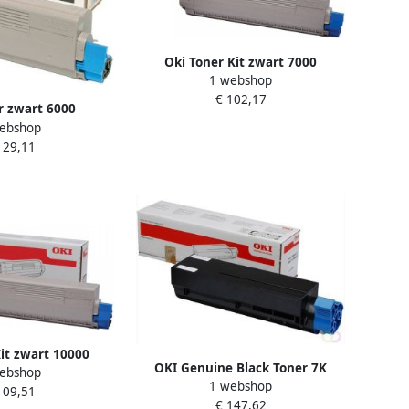
Oki Toner Kit zwart 7000
1 webshop
pagina&apos s 44844616
€ 102,17
r zwart 6000
ebshop
os;s 43324408
129,11
it zwart 10000
OKI Genuine Black Toner 7K
ebshop
os s 44844508
1 webshop
109,51
€ 147,62