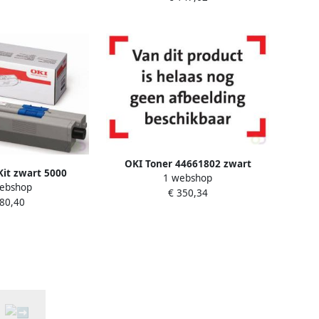
OKI Toner 44661802 zwart
Kit zwart 5000
1 webshop
ebshop
os;s 44469804
€ 350,34
 80,40