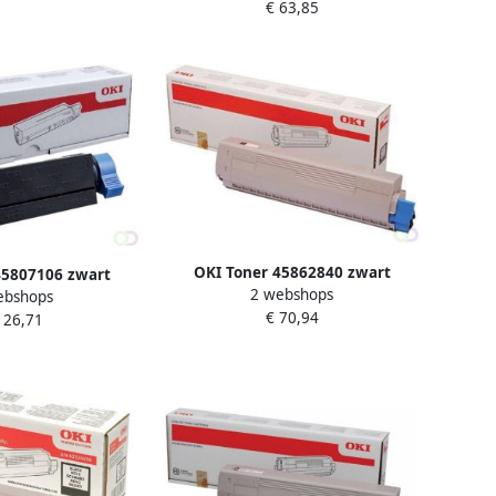
€ 63,85
OKI Toner 45862840 zwart
45807106 zwart
2 webshops
ebshops
€ 70,94
126,71