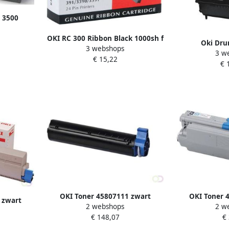
t 3500
69803
OKI RC 300 Ribbon Black 1000sh f
Oki Dru
3 webshops
MicroLine 380 385 386 3(3)90
3 w
pagina&ap
€ 15,22
3(3)91
€ 
OKI Toner 45807111 zwart
OKI Toner 
 zwart
2 webshops
2 w
€ 148,07
€