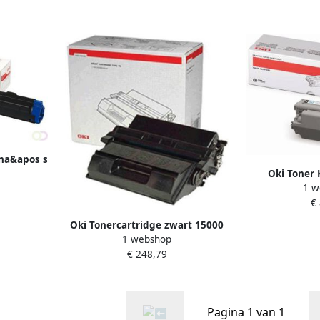
ina&apos s
Oki Toner 
1 w
pagina&ap
€
Oki Tonercartridge zwart 15000
1 webshop
pagina&apos s 1279001
€ 248,79
Pagina 1 van 1