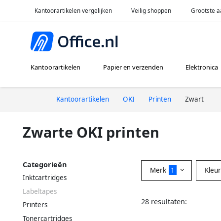
Kantoorartikelen vergelijken
Veilig shoppen
Grootste a
Kantoorartikelen
Papier en verzenden
Elektronica
Kantoorartikelen
OKI
Printen
Zwart
Zwarte OKI printen
Categorieën
Merk
1
Kleu
Inktcartridges
Labeltapes
28 resultaten:
Printers
Tonercartridges