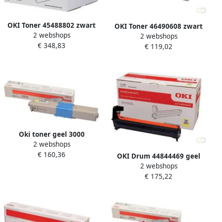
OKI Toner 45488802 zwart
OKI Toner 46490608 zwart
2 webshops
2 webshops
€ 348,83
€ 119,02
Oki toner geel 3000
2 webshops
pagina&apos;s OEM:
€ 160,36
46508709
OKI Drum 44844469 geel
2 webshops
€ 175,22