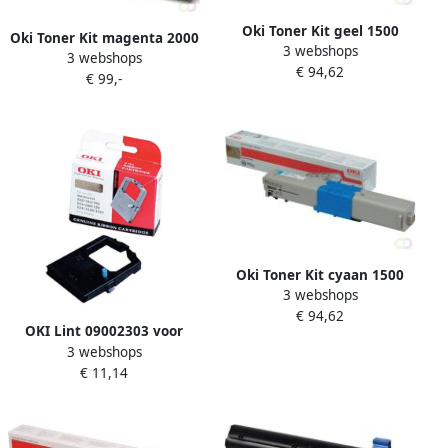
Oki Toner Kit geel 1500
Oki Toner Kit magenta 2000
3 webshops
pagina&apos;s 44973533
3 webshops
pagina&apos;s 44469705
€ 94,62
€ 99,-
Oki Toner Kit cyaan 1500
3 webshops
pagina&apos;s 44973535
€ 94,62
OKI Lint 09002303 voor
3 webshops
ML182 zwart
€ 11,14