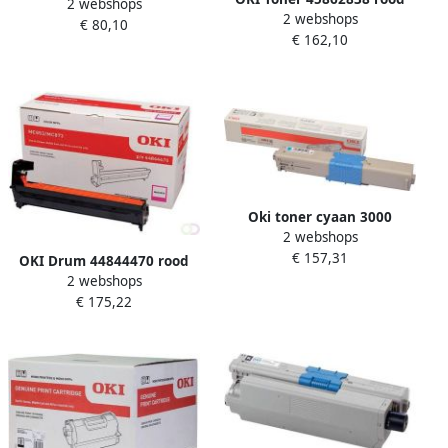
2 webshops
2 webshops
€ 80,10
€ 162,10
Oki toner cyaan 3000
2 webshops
pagina&apos;s OEM:
€ 157,31
46508711
OKI Drum 44844470 rood
2 webshops
€ 175,22