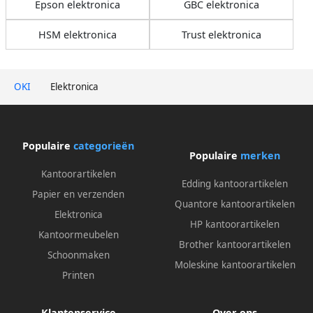
Epson elektronica
GBC elektronica
HSM elektronica
Trust elektronica
OKI
Elektronica
Populaire
categorieën
Populaire
merken
Kantoorartikelen
Edding kantoorartikelen
Papier en verzenden
Quantore kantoorartikelen
Elektronica
HP kantoorartikelen
Kantoormeubelen
Brother kantoorartikelen
Schoonmaken
Moleskine kantoorartikelen
Printen
Klantenservice
Over ons