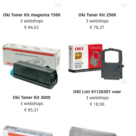
Oki Toner Kit magenta 1500
Oki Toner Kit 2500
3 webshops
3 webshops
pagina&apos;s 44973534
pagina&apos;s 44992402
€ 94,62
€ 78,37
OKI Lint 01126301 voor
Oki Toner Kit 3000
3 webshops
ML5520 zwart
3 webshops
pagina&apos;s 44574702
€ 18,96
€ 85,31