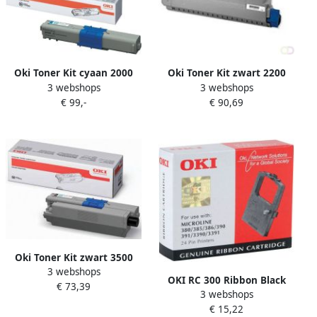
Oki Toner Kit cyaan 2000
Oki Toner Kit zwart 2200
3 webshops
3 webshops
pagina&apos;s 44469706
pagina&apos;s 44973536
€ 99,-
€ 90,69
Oki Toner Kit zwart 3500
3 webshops
pagina&apos;s 44469803
OKI RC 300 Ribbon Black
€ 73,39
3 webshops
1000sh f MicroLine 380 385
€ 15,22
386 3(3)90 3(3)91