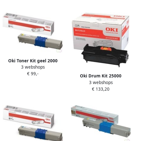
Oki Toner Kit geel 2000
3 webshops
pagina&apos;s 44469704
€ 99,-
Oki Drum Kit 25000
3 webshops
pagina&apos;s 44574302
€ 133,20