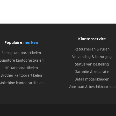
Klantenservice
Populaire
merken
Retourneren & ruilen
Edding kantoorartikelen
Verzending & bezorging
Quantore kantoorartikelen
Status van bestelling
HP kantoorartikelen
Garantie & reparatie
Brother kantoorartikelen
Betaalmogelijkheden
Moleskine kantoorartikelen
Voorraad & beschikbaarheid