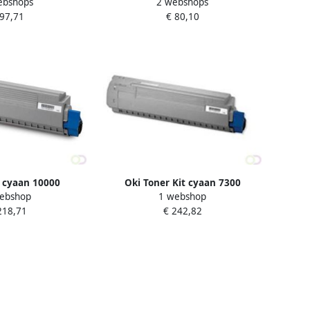
ebshops
2 webshops
 97,71
€ 80,10
 cyaan 10000
Oki Toner Kit cyaan 7300
ebshop
1 webshop
os s 44059211
pagina&apos s 44844615
218,71
€ 242,82