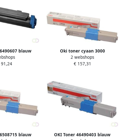
46490607 blauw
Oki toner cyaan 3000
ebshops
2 webshops
pagina&apos;s OEM: 46508711
191,24
€ 157,31
46508715 blauw
OKI Toner 46490403 blauw