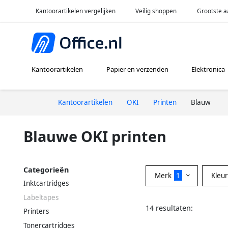
Kantoorartikelen vergelijken
Veilig shoppen
Grootste a
Kantoorartikelen
Papier en verzenden
Elektronica
Kantoorartikelen
OKI
Printen
Blauw
Blauwe OKI printen
Categorieën
Merk
1
Kleu
Inktcartridges
Labeltapes
14 resultaten:
Printers
Tonercartridges