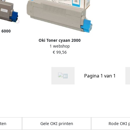
n 6000
15307
Oki Toner cyaan 2000
1 webshop
pagina&apos;s 43381907
€ 99,56
Pagina 1 van 1
ten
Gele OKI printen
Rode OKI p