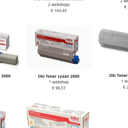
2 w
2 webshops
€
€ 163,45
Oki Toner
n 5000
Oki Toner cyaan 2000
1 w
pagina&ap
1 webshop
69724
pagina&apos;s 43872307
€ 
€ 98,57