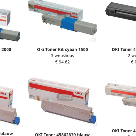
n 2000
Oki Toner Kit cyaan 1500
OKI Toner 
3 webshops
2 w
69706
pagina&apos;s 44973535
€ 94,62
€ 
OKI Toner 
 blauw
OKI Toner 45862839 blauw