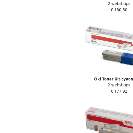
2 webshops
€ 180,50
Oki Toner Kit cyaa
2 webshops
pagina&apos s 444
€ 177,92