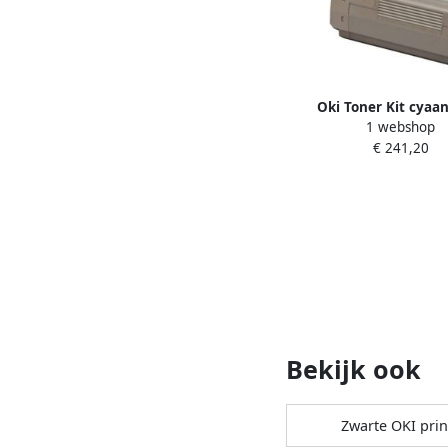
Oki Toner Kit cyaa
1 webshop
pagina&apos s 443
€ 241,20
Bekijk ook
Zwarte OKI prin