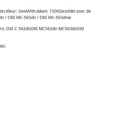
nter.Kleur: GeelAfdrukken: 1500Geschikt voor de
2dn / OKI MC-563dn / OKI MC-563dnw
inters: OKI C 542dnOKI MC563dn MC563dnOKI
ter.