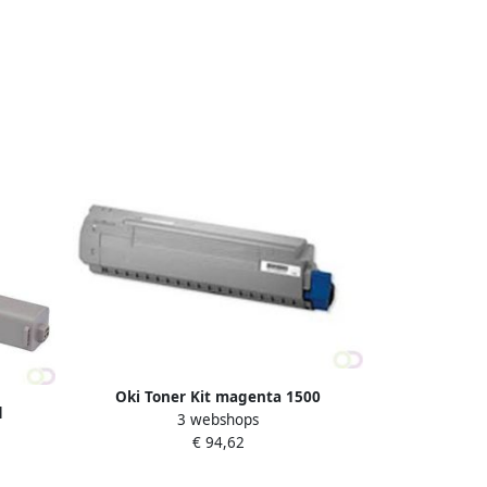
Oki Toner Kit magenta 1500
d
3 webshops
pagina&apos;s 44973534
€ 94,62