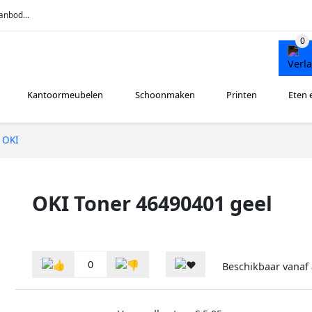
anbod...
Kantoormeubelen
Schoonmaken
Printen
Eten 
OKI
OKI Toner 46490401 geel
0
Beschikbaar vanaf