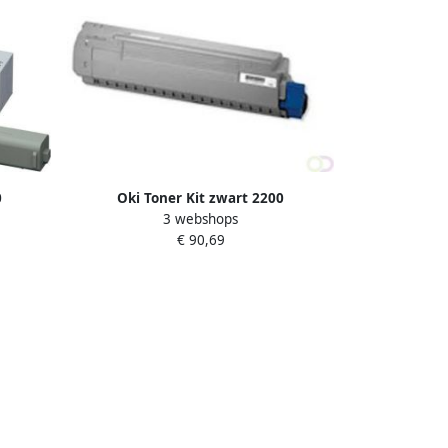
0
Oki Toner Kit zwart 2200
6
3 webshops
pagina&apos;s 44973536
€ 90,69