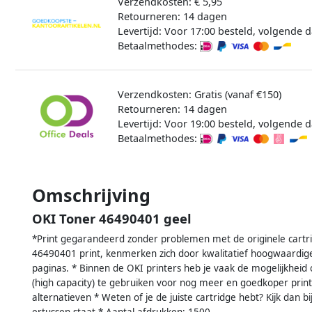
Verzendkosten: € 5,95
Retourneren: 14 dagen
Levertijd: Voor 17:00 besteld, volgende d
Betaalmethodes:
Verzendkosten: Gratis (vanaf €150)
Retourneren: 14 dagen
Levertijd: Voor 19:00 besteld, volgende d
Betaalmethodes:
Omschrijving
OKI Toner 46490401 geel
*Print gegarandeerd zonder problemen met de originele cartr
46490401 print, kenmerken zich door kwalitatief hoogwaardige
paginas. * Binnen de OKI printers heb je vaak de mogelijkhei
(high capacity) te gebruiken voor nog meer en goedkoper printe
alternatieven * Weten of je de juiste cartridge hebt? Kijk dan bij
ertussen staat.* Aantal afdrukken: 1500