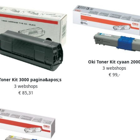
Oki Toner Kit cyaan 200
3 webshops
pagina&apos;s 4446970
€ 99,-
Toner Kit 3000 pagina&apos;s
3 webshops
44574702
€ 85,31