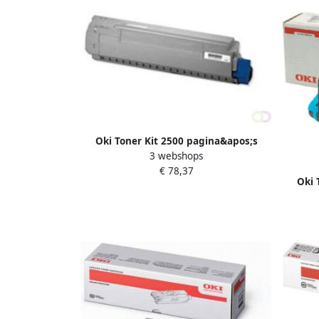
Oki Toner Kit 2500 pagina&apos;s
3 webshops
44992402
€ 78,37
Oki 