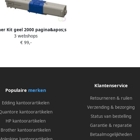
ner Kit geel 2000 pagina&apos;s
3 webshops
44469704
€ 99,-
Klantenservice
Populaire
merken
Retourneren & ruilen
Edding kantoorartikelen
Verzending & bezorging
Quantore kantoorartikelen
Status van bestelling
HP kantoorartikelen
Garantie & reparatie
Brother kantoorartikelen
Betaalmogelijkheden
Moleskine kantoorartikelen