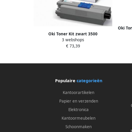
Oki To
Oki Toner Kit zwart 3500
3 webshops
pagina&apos;s 44469803
€ 73,39
Populaire
categorieën
Kantoorartikelen
Papier en verzenden
Elektronica
Kantoormeubelen
Schoonmaken