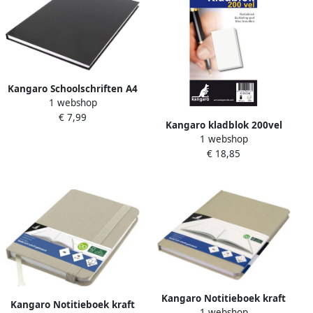
Kangaro Schoolschriften A4
1 webshop
80 pagina&apos;s harde
€ 7,99
kaft gelinieerd zwart
Kangaro kladblok 200vel
Schoolschrift
1 webshop
20x11 5cm 10st
€ 18,85
Kangaro Notitieboek kraft
Kangaro Notitieboek kraft
1 webshop
A5 96 vel lijn