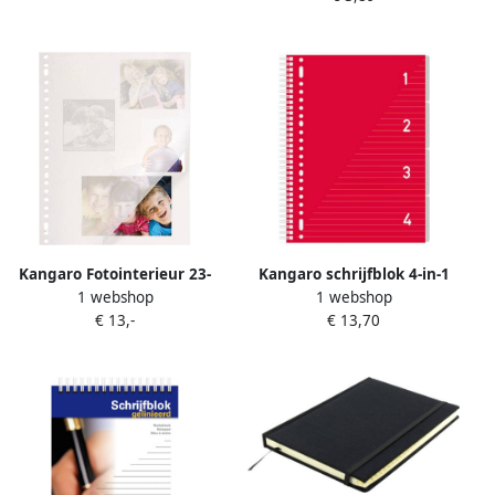
Kangaro Fotointerieur 23-
Kangaro schrijfblok 4-in-1
1 webshop
1 webshop
rings 20 vel fotokarton wit
gelinieerd A4 papier rood
€ 13,-
€ 13,70
wit