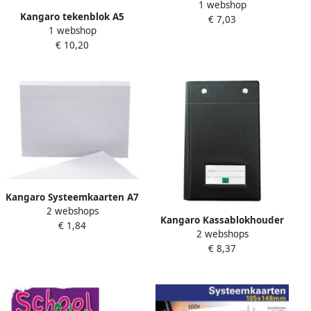
1 webshop
inpakpapier 500x50cm kraft
Kangaro tekenblok A5
€ 7,03
60gr zwart setÃƒÆ 3rol
1 webshop
zwart 50 vellen
€ 10,20
Kangaro Systeemkaarten A7
2 webshops
75x105mm 100 stuks
Kangaro Kassablokhouder
€ 1,84
2 webshops
Expres SI KC626 met 2
€ 8,37
klemmechanieken zwart