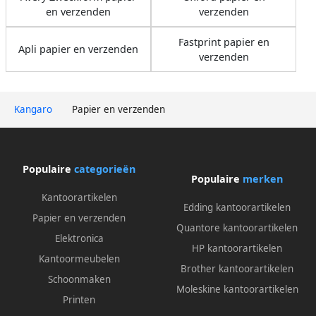
en verzenden
verzenden
Fastprint papier en
Apli papier en verzenden
verzenden
Kangaro
Papier en verzenden
Populaire
categorieën
Populaire
merken
Kantoorartikelen
Edding kantoorartikelen
Papier en verzenden
Quantore kantoorartikelen
Elektronica
HP kantoorartikelen
Kantoormeubelen
Brother kantoorartikelen
Schoonmaken
Moleskine kantoorartikelen
Printen