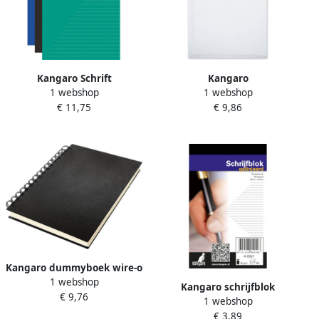
Kangaro Schrift
Kangaro
1 webshop
1 webshop
Luchtkussenenvelop
€ 11,75
€ 9,86
Raadhuis 220x340mm F16
wit plakstrip krimp a 5
stuks
Kangaro dummyboek wire-o
1 webshop
A5 linnen zwart roomwit 80
Kangaro schrijfblok
€ 9,76
vellen
1 webshop
kopgeniet A7 gelinieerd wit
€ 3,89
100 pagina&apos;s