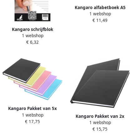
Kangaro alfabetboek A5
1 webshop
linnen papier zwart 208
€ 11,49
vellen
Kangaro schrijfblok
1 webshop
kopspiraal A5 gelinieerd wit
€ 6,32
Kangaro Pakket van 5x
1 webshop
stuks luxe schoolschriften
Kangaro Pakket van 2x
€ 17,75
A5 harde kaft gelinieerd
1 webshop
stuks schoolschriften A4
gekleurd Schoolschrift
€ 15,75
harde kaft gelinieerd zwart
Schoolschrift