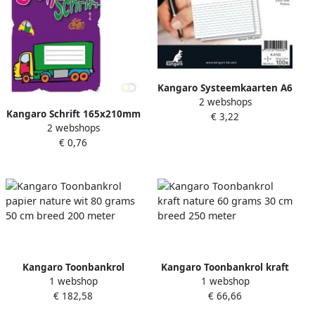
Kangaro Systeemkaarten A6
2 webshops
105x148mm 100 stuks
Kangaro Schrift 165x210mm
€ 3,22
2 webshops
schoonschrijven 72 pagina's
€ 0,76
80gr
Kangaro Toonbankrol
Kangaro Toonbankrol kraft
1 webshop
1 webshop
papier nature wit 80 grams
nature 60 grams 30 cm
€ 182,58
€ 66,66
50 cm breed 200 meter
breed 250 meter