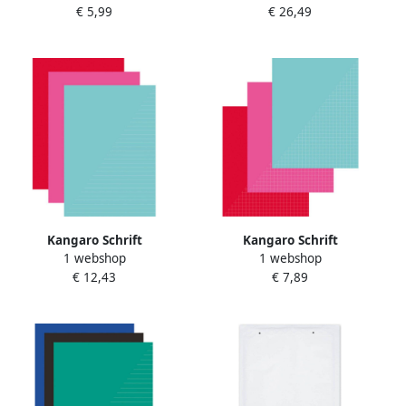
€ 5,99
€ 26,49
wit 80 pagina&apos;s
harde kaft gelinieerd zwart
Schoolschrift
Kangaro Schrift
Kangaro Schrift
1 webshop
1 webshop
€ 12,43
€ 7,89