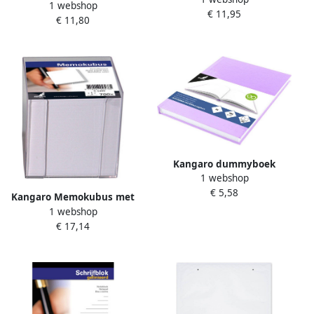
1 webshop
A6 96 vel lijn
€ 11,95
€ 11,80
Kangaro dummyboek
1 webshop
hardcover A5 karton papier
€ 5,58
lila 80 vellen
Kangaro Memokubus met
1 webshop
inhoud 9 5x9 5cm 700 vel
€ 17,14
wit