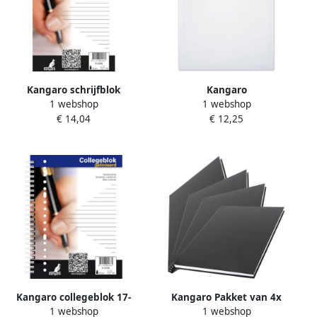
Kangaro schrijfblok
Kangaro
1 webshop
1 webshop
kopgeniet A5 gelinieerd wit
Luchtkussenenvelop
€ 14,04
€ 12,25
Raadhuis 270x360mm H18
wit plakstrip krimp a 5
stuks
Kangaro collegeblok 17-
Kangaro Pakket van 4x
1 webshop
1 webshop
gaats gelinieerd A5 papier
stuks schoolschriften A4