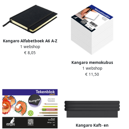
Kangaro Alfabetboek A6 A-Z
1 webshop
linnen hard cover zwart 208
€ 8,05
pagina&apos;s leeslint
elastiek
Kangaro memokubus
1 webshop
inhoud 9x9x9cm krimp a
€ 11,50
700 vel wit
Kangaro Kaft- en