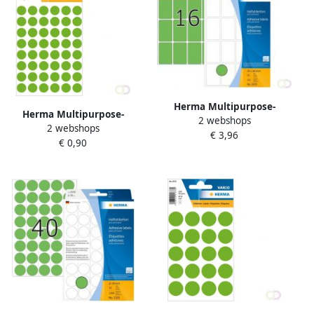
Herma Multipurpose-
Herma Multipurpose-
2 webshops
etiketten 25 x 40 mm groen
2 webshops
etiketten Ã 13 mm rond
€ 3,96
permanent hechtend om
€ 0,90
fluor groen permanent
met de hand te
hechtend om met de