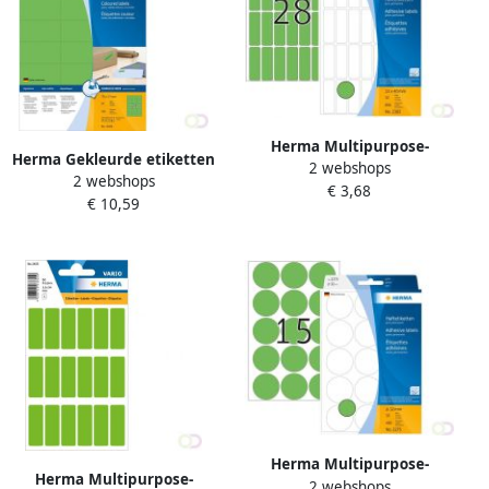
Herma Multipurpose-
Herma Gekleurde etiketten
2 webshops
etiketten 13 x 40 mm groen
2 webshops
A4 70 x 37 mm groen
€ 3,68
permanent hechtend om
€ 10,59
verwijderbaar
met de hand te
Herma Multipurpose-
Herma Multipurpose-
2 webshops
etiketten Ã 32 mm rond