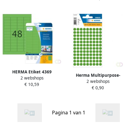
met de hand te
HERMA Etiket 4369
Herma Multipurpose-
2 webshops
45.7x21.2mm verwijderbaar
2 webshops
etiketten Ã 8 mm rond
€ 10,59
groen 960 etiketten
€ 0,90
donkergroen permanent
hechtend om met de
Pagina 1 van 1