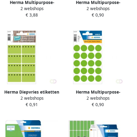
Herma Multipurpose-
Herma Multipurpose-
2 webshops
2 webshops
etiketten Ã 19 mm rond
etiketten Ã 19 mm rond
€ 3,88
€ 0,90
groen geperforeerd
fluor groen permanent
permanent hechtend o
hechtend om met de
Herma Diepvries etiketten
Herma Multipurpose-
2 webshops
2 webshops
26x40 mm groen Ijskristal
etiketten Ã 19 mm rond
€ 0,91
€ 0,90
48 st.
groen permanent hechtend
om met de hand