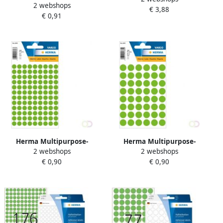
2 webshops
etiketten 12 x 34 mm groen
€ 3,88
groen permanent hechtend
€ 0,91
permanent hechtend om
om met de hand
met de hand te
Herma Multipurpose-
Herma Multipurpose-
2 webshops
2 webshops
etiketten Ã 8 mm rond fluor
etiketten Ã 13 mm rond
€ 0,90
€ 0,90
groen permanent hechtend
groen permanent hechtend
om met de
om met de hand