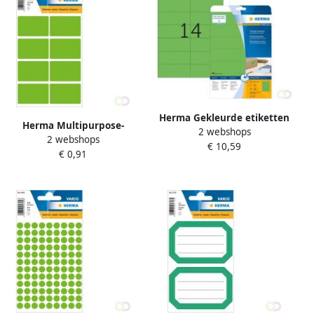
Herma Gekleurde etiketten
Herma Multipurpose-
2 webshops
A4 105 x 42 3 mm groen
2 webshops
etiketten 25 x 40 mm groen
€ 10,59
verwijderbaar
€ 0,91
permanent hechtend om
met de hand te