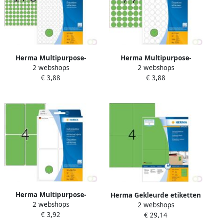
Herma Multipurpose-
Herma Multipurpose-
2 webshops
2 webshops
etiketten Ã 8 mm rond
etiketten Ã 13 mm rond
€ 3,88
€ 3,88
groen permanent hechtend
groen permanent hechtend
om met de hand t
om met de hand
Herma Multipurpose-
Herma Gekleurde etiketten
2 webshops
etiketten 52 x 82 mm groen
2 webshops
A4 105 x 148 mm groen
€ 3,92
permanent hechtend om
€ 29,14
permanent hechtend