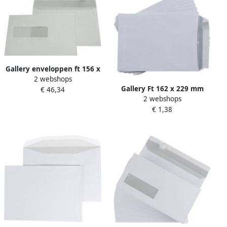
Gallery enveloppen ft 156 x
2 webshops
220 mm venster links
Gallery Ft 162 x 229 mm
€ 46,34
stripsluiting binnenzijde
2 webshops
met strip pak van 10 stuks
grijs 500 stuks
€ 1,38
50 stuks