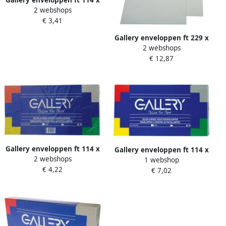
2 webshops
229 mm gegomd pak van 50
€ 3,41
stuks
Gallery enveloppen ft 229 x
2 webshops
324 mm venster links
€ 12,87
stripsluiting binnenzijde
grijs doos van 250 stuks
Gallery enveloppen ft 114 x
Gallery enveloppen ft 114 x
2 webshops
229 mm met venster rechts
1 webshop
229 mm met venster rechts
€ 4,22
stripsluiting pak van 50
€ 7,02
stripsluiting doos van 50
stuks
stuks