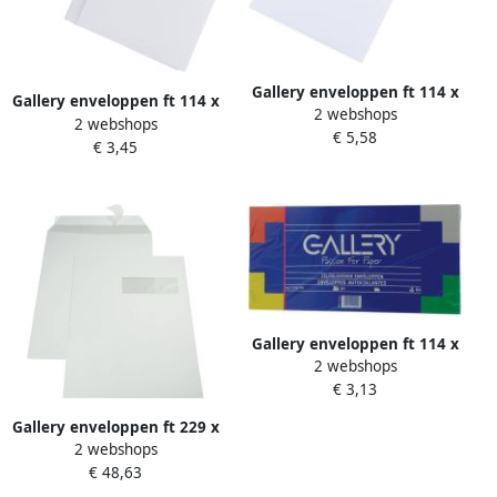
Gallery enveloppen ft 114 x
Gallery enveloppen ft 114 x
2 webshops
162 mm gegomd pak van 50
2 webshops
162 mm stripsluiting pak
€ 5,58
stuks
€ 3,45
van 50 stuks
Gallery enveloppen ft 114 x
2 webshops
229 mm stripsluiting pak
€ 3,13
van 50 stuks
Gallery enveloppen ft 229 x
2 webshops
324 mm venster rechts
€ 48,63
stripsluiting binnenzijde
grijs doos van 250 stuks