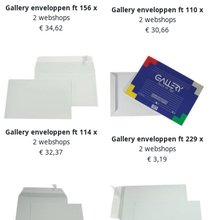
Gallery enveloppen ft 156 x
Gallery enveloppen ft 110 x
2 webshops
220 mm stripsluiting
2 webshops
220 mm venster links
€ 34,62
binnenzijde grijs doos van
€ 30,66
stripsluiting doos van 500
500 stuks
stuks
Gallery enveloppen ft 114 x
Gallery enveloppen ft 229 x
2 webshops
162 mm stripsluiting
2 webshops
324 mm gegomd
€ 32,37
binnenzijde grijs doos van
€ 3,19
binnenzijde blauw pak van
500 stuks
10 stuks 25 stuks