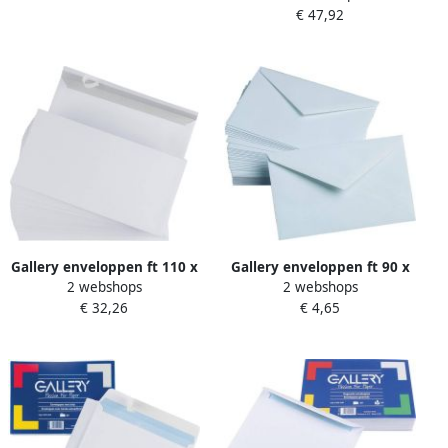
€ 47,92
stripsluiting binnenzijde
grijs 500 stuks
Gallery enveloppen ft 110 x
Gallery enveloppen ft 90 x
2 webshops
2 webshops
220 mm stripsluiting
140 mm gegomd pak van 50
€ 32,26
€ 4,65
binnenzijde grijs doos van
stuks
500 stuks