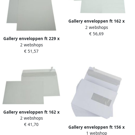
Gallery enveloppen ft 162 x
2 webshops
229 mm stripsluiting
€ 56,69
binnenzijde grijs doos van
Gallery enveloppen ft 229 x
500 stuks
2 webshops
324 mm stripsluiting
€ 51,57
binnenzijde grijs doos van
250 stuks
Gallery enveloppen ft 162 x
2 webshops
229 mm stripsluiting
€ 41,70
binnenzijde grijs doos van
Gallery enveloppen ft 156 x
500 stuks
1 webshop
220 mm venster rechts