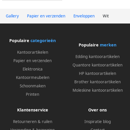
Gallery
Papier en verzenden
Enveloppen
Wit
Populaire
categorieën
Populaire
merken
Kantoorartikelen
Edding kantoorartikelen
Papier en verzenden
Quantore kantoorartikelen
Elektronica
HP kantoorartikelen
Kantoormeubelen
Brother kantoorartikelen
Schoonmaken
Moleskine kantoorartikelen
Printen
Klantenservice
Over ons
Retourneren & ruilen
Inspiratie blog