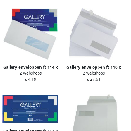
Gallery enveloppen ft 114 x
Gallery enveloppen ft 110 x
2 webshops
2 webshops
229 mm met venster rechts
220 mm venster rechts
€ 4,19
€ 27,61
gegomd pak van 50 stuks
stripsluiting doos van 500
stuks
Gallery enveloppen ft 114 x