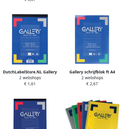
kleuren 160 bladzijden
DutchLabelStore.NL Gallery
Gallery schrijfblok ft A4
2 webshops
2 webshops
schrijfblok ft A5 gelijnd blok
gelijnd 100 vel 10 stuks
€ 1,61
€ 2,67
van 100 vel