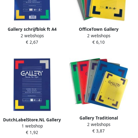
Gallery schrijfblok ft A4
OfficeTown Gallery
2 webshops
2 webshops
gelijnd blok van 100 vel 5
Traditional spiraalschrift ft
€ 2,67
€ 6,10
stuks
A4 gelijnd geassorteerde
kleuren 160 bladzijden
Gallery Traditional
DutchLabelStore.NL Gallery
2 webshops
spiraalschrift ft A5 geruit 5
1 webshop
schrijfblok ft A5 gelijnd 100
€ 3,87
mm geassorteerde kleuren
€ 1,92
vel
160 bladzijden