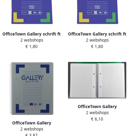
OfficeTown Gallery schrift ft
OfficeTown Gallery schrift ft
2 webshops
2 webshops
16 5 x 21 cm geruit 5 mm 72
16 5 x 21 cm gelijnd 72
€ 1,80
€ 1,80
bladzijden
bladzijden
OfficeTown Gallery
2 webshops
Traditional spiraalschrift ft
€ 6,10
A4 geruit 5 mm
OfficeTown Gallery
geassorteerde kleuren 160
2 webshops
Traditional spiraalschrift ft
bladzijden
€ 3,87
A5 gelijnd geassorteerde