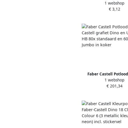
1 webshop
Castell driekant karto
€ 3,12
Ã¡ 12 stuks
Faber Castell Potlood
1 webshop
Castell grafiet Dino e
€ 201,34
HB 80x standaard en
Jumbo in koke