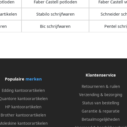
potloden
Faber Castell potloden
Faber Castell 
artikelen
Stabilo schrijfwaren
Schneider sch
aren
Bic schrijfwaren
Pentel schr
Klantenservice
Populaire
merken
Retourneren & ruilen
Edding kantoorartikelen
Verzending & bezorging
Quantore kantoorartikelen
Status van bestelling
HP kantoorartikelen
Garantie & reparatie
Brother kantoorartikelen
Betaalmogelijkheden
Moleskine kantoorartikelen