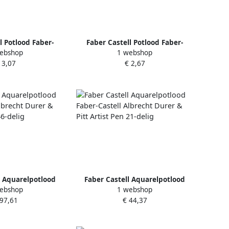
l Potlood Faber-
Faber Castell Potlood Faber-
ebshop
1 webshop
iet Jumbo Dino HB
Castell grafiet Unicorn HB roze
 3,07
€ 2,67
roen
l Aquarelpotlood
Faber Castell Aquarelpotlood
ebshop
1 webshop
 Albrecht Durer &
Faber-Castell Albrecht Durer &
 97,61
€ 44,37
t Pen 46-delig
Pitt Artist Pen 21-delig