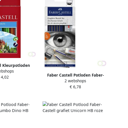
l Kleurpotloden
ebshops
ll setà 24 stuks
Faber Castell Potloden Faber-
 4,02
ssorti
2 webshops
Castell 6 hardheden inclusief
€ 6,78
puntenslijper en gum