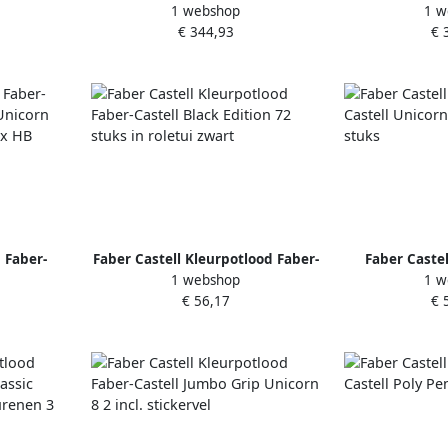
1 webshop
1 w
nnen etui
Castell Grip Sparkle display 167-
Castell Unico
€ 344,93
€ 
dleig (graf.potl jumbo grafietpotl
en verv
gum slijper liniaal
 Faber-
Faber Castell Kleurpotlood Faber-
Faber Castel
1 webshop
1 w
n Unicorn
Castell Black Edition 72 stuks in
Castell Unicor
€ 56,17
€ 
 60x HB
roletui zwart
r