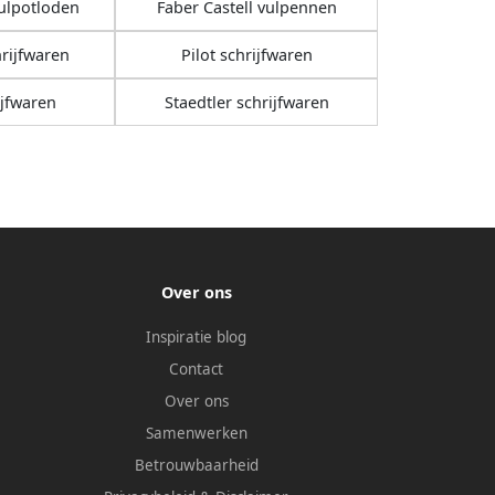
vulpotloden
Faber Castell vulpennen
rijfwaren
Pilot schrijfwaren
ijfwaren
Staedtler schrijfwaren
Over ons
Inspiratie blog
Contact
Over ons
Samenwerken
Betrouwbaarheid