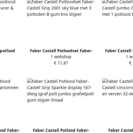
lpotlood
Faber Castell Potloodset Faber-
Faber Castell
1 webshop
1 w
t Durer &
Castell Grip 2001 sky blue met 3
Castell Jumbo 
€ 11,87
€
delig
potloden B gum trio slijper
met 1 potlood 
ood Faber-
Faber Castell Potlood Faber-
Faber Castel