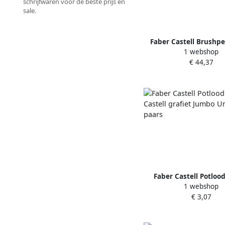
schrijfwaren voor de beste prijs en
sale.
Faber Castell Brushpe
1 webshop
Castell Black Edition 5
€ 44,37
karton etui
Faber Castell Potlood
1 webshop
Castell grafiet Jumbo 
€ 3,07
paars