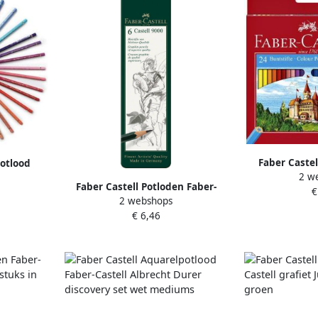
Faber Castel
potlood
2 w
Faber-Caste
Karin
Faber Castell Potloden Faber-
€
a
st
2 webshops
Castell Jumbo 9000 6 hardheden
€ 6,46
in blik