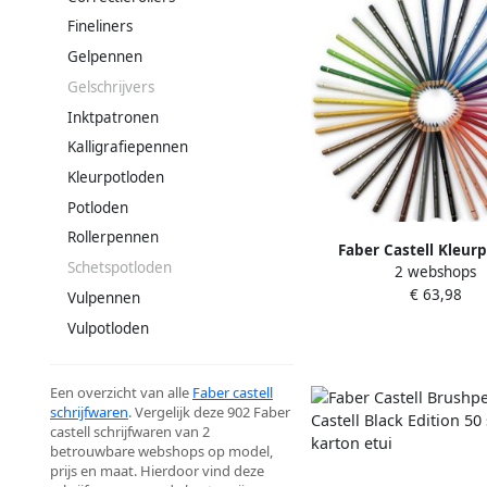
Fineliners
Gelpennen
Gelschrijvers
Inktpatronen
Kalligrafiepennen
Kleurpotloden
Potloden
Rollerpennen
Faber Castell Kleur
Schetspotloden
2 webshops
Polychromos ism 
€ 63,98
Luttenberg 36
Vulpennen
Vulpotloden
Een overzicht van alle
Faber castell
schrijfwaren
. Vergelijk deze 902 Faber
castell schrijfwaren van 2
betrouwbare webshops op model,
prijs en maat. Hierdoor vind deze