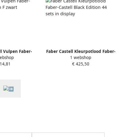
ll Vulpen Faber-
Faber Castell Kleurpotlood Faber-
ebshop
1 webshop
ly Pen F zwart
Castell Black Edition 44 sets in
 14,81
€ 425,50
display