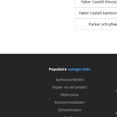
Faber Castell kleur
Faber Castell kantoor
Parker schrijfw
Populaire
categorieën
Kantoorartikelen
Papier en verzenden
Elektronica
Kantoormeubelen
Schoonmaken