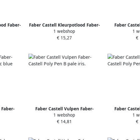
ood Faber-
Faber Castell Kleurpotlood Faber-
Faber Caste
1 webshop
1 w
Colour 6 (3
Castell Jumbo Grip Unicorn 8 2
Castell Poly
€ 15,27
€
on) incl.
incl. stickervel
 Faber-
Faber Castell Vulpen Faber-
Faber Caste
1 webshop
1 w
ibic blue
Castell Poly Pen B pale iris.
Castell Poly 
€ 14,81
€