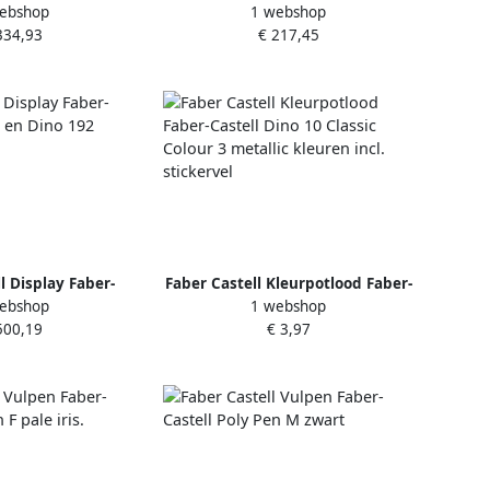
ebshop
1 webshop
rn en Dino kleuren
Castell grafiet Dino en Unicorn
334,93
€ 217,45
en 32-delig
HB 2x72 stuks in koker
l Display Faber-
Faber Castell Kleurpotlood Faber-
ebshop
1 webshop
n en Dino 192 stuks
Castell Dino 10 Classic Colour 3
500,19
€ 3,97
metallic kleuren incl. stickervel