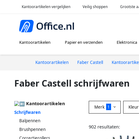
Kantoorartikelen vergelijken
Veilig shoppen
Grootste a
Kantoorartikelen
Papier en verzenden
Elektronica
Kantoorartikelen
Faber Castell
Kantoorartike
Faber Castell schrijfwaren
Kantoorartikelen
Merk
1
Kleu
Schrijfwaren
Balpennen
902 resultaten:
Brushpennen
Correctierollers