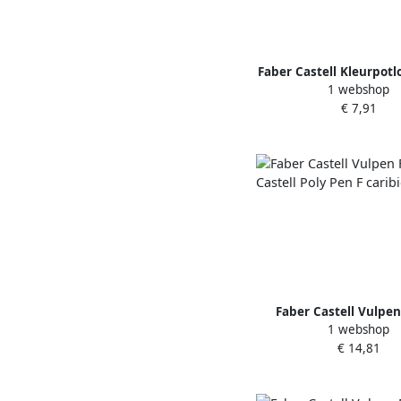
Faber Castell Kleurpotl
1 webshop
Castell Dino 18 Classic 
€ 7,91
metallic kleurenen 3 ne
stickervel
Faber Castell Vulpen
1 webshop
Castell Poly Pen F car
€ 14,81