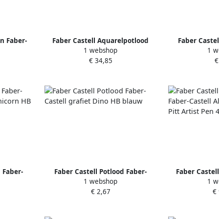
n Faber-
Faber Castell Aquarelpotlood
Faber Castel
1 webshop
1 w
0 stuks in
Faber-Castell Albrecht Durer
Castell graf
€ 34,85
€
discovery set wet mediums
g
 Faber-
Faber Castell Potlood Faber-
Faber Castel
1 webshop
1 w
Unicorn HB
Castell grafiet Dino HB blauw
Faber-Castell
€ 2,67
€
Pitt Artis