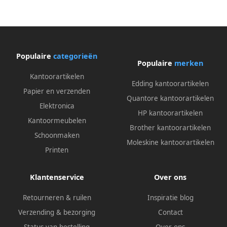
Populaire
categorieën
Populaire
merken
Kantoorartikelen
Edding kantoorartikelen
Papier en verzenden
Quantore kantoorartikelen
Elektronica
HP kantoorartikelen
Kantoormeubelen
Brother kantoorartikelen
Schoonmaken
Moleskine kantoorartikelen
Printen
Klantenservice
Over ons
Retourneren & ruilen
Inspiratie blog
Verzending & bezorging
Contact
Status van bestelling
Over ons