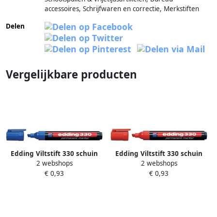
accessoires, Schrijfwaren en correctie, Merkstiften
Delen
Vergelijkbare producten
Edding Viltstift 330 schuin
Edding Viltstift 330 schuin
2 webshops
2 webshops
1.5-5mm blauw
1.5-5mm rood
€ 0,93
€ 0,93