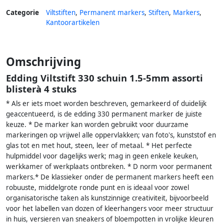
Categorie
Viltstiften
,
Permanent markers
,
Stiften
,
Markers
,
Kantoorartikelen
Omschrijving
Edding Viltstift 330 schuin 1.5-5mm assorti
blisterà 4 stuks
* Als er iets moet worden beschreven, gemarkeerd of duidelijk
geaccentueerd, is de edding 330 permanent marker de juiste
keuze. * De marker kan worden gebruikt voor duurzame
markeringen op vrijwel alle oppervlakken; van foto's, kunststof en
glas tot en met hout, steen, leer of metaal. * Het perfecte
hulpmiddel voor dagelijks werk; mag in geen enkele keuken,
werkkamer of werkplaats ontbreken. * D norm voor permanent
markers.* De klassieker onder de permanent markers heeft een
robuuste, middelgrote ronde punt en is ideaal voor zowel
organisatorische taken als kunstzinnige creativiteit, bijvoorbeeld
voor het labellen van dozen of kleerhangers voor meer structuur
in huis, versieren van sneakers of bloempotten in vrolijke kleuren