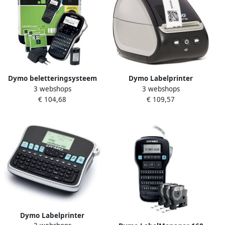
Dymo beletteringsysteem
Dymo Labelprinter
3 webshops
3 webshops
LabelManager 280 kit
LabelWriter 550 desktop
€ 104,68
€ 109,57
qwerty inclusief 2 x D1 tape
zwart
draagtas en oplader
Dymo Labelprinter