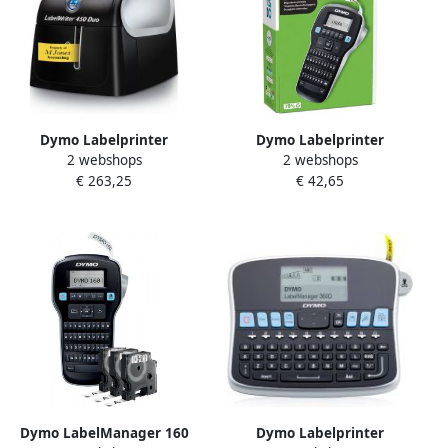
Dymo Labelprinter
Dymo Labelprinter
2 webshops
2 webshops
LabelWriter 450 Duo
LabelManager 160
€ 263,25
€ 42,65
desktop zwart
draagbaar qwerty 12mm
zwart
Dymo LabelManager 160
Dymo Labelprinter