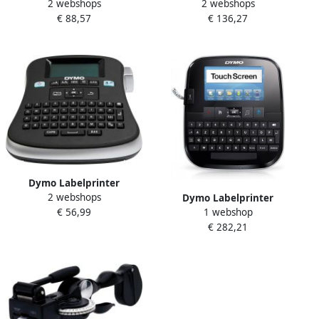
2 webshops
2 webshops
Value Pack: 3 x D1 tape
LabelManager 360D
€ 88,57
€ 136,27
zwart op wit 12 mm + 1 x
draagbaar qwerty 19mm
LabelManager 160P azerty
zwart
Dymo Labelprinter
2 webshops
LabelManager 210D
Dymo Labelprinter
€ 56,99
1 webshop
draagbaar qwerty 12mm
LabelManager 500TS
€ 282,21
zwart
draagbaar azerty 24mm
zwart