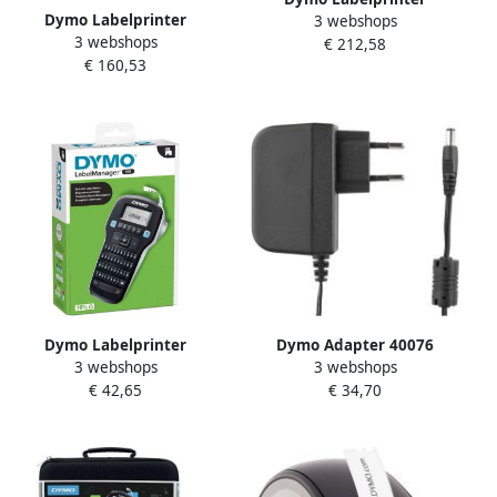
Dymo Labelprinter
3 webshops
LabelWriter Wireless
3 webshops
LabelWriter 550 Turbo
€ 212,58
desktop zwart
€ 160,53
desktop zwart
Dymo Labelprinter
Dymo Adapter 40076
3 webshops
3 webshops
LabelManager 160
universeel 9V voor
€ 42,65
€ 34,70
draagbaar azerty 12mm
labelprinters
zwart