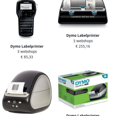
Dymo Labelprinter
3 webshops
LabelWriter 450 Twin Turbo
€ 255,16
Dymo Labelprinter
desktop zwart
3 webshops
LabelManager 280
€ 85,33
draagbaar azerty 12mm
zwart
Dymo Labelprinter