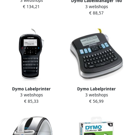
3 webshops
Dymo LabelManager 160
LabelManager 360D
3 webshops
€ 134,21
Value Pack: 3 x D1 tape
draagbaar azerty 19mm
€ 88,57
zwart op wit 12 mm + 1 x
zwart
LabelManager 160P qwerty
Dymo Labelprinter
Dymo Labelprinter
3 webshops
3 webshops
LabelManager 280
LabelManager 210D+
€ 85,33
€ 56,99
draagbaar qwerty 12mm
draagbaar azerty 12mm
zwart
zwart