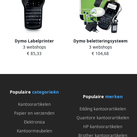
Dymo Labelprinter
Dymo beletteringsysteem
3 webshops
3 webshops
LabelManager 280
LabelManager 280 kit
€ 85,33
€ 104,68
draagbaar qwerty 12mm
qwerty inclusief 2 x D1 tape
zwart
draagtas en oplader
Populaire
categorieën
Populaire
merken
Kantoorartikelen
Edding kantoorartikelen
Papier en verzenden
Quantore kantoorartikelen
Elektronica
HP kantoorartikelen
Kantoormeubelen
Brother kantoorartikelen