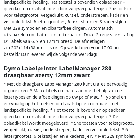
landspecifieke indeling. Het toestel is bovendien oplaadbaar –
geen kosten en afval meer door wegwerpbatterijen. Sneltoetsen
voor tekstgrootte, vetgedrukt, cursief, onderstrepen, kader en
verticale tekst. 6 lettergroottes, 6 tekststijlen en 8 kaderstijlen.
Met 228 symbolen en clipartafbeeldingen. Automatisch
uitschakelen om batterijen te besparen. Drukt 2 regels tekst af op
D1 labels van 6, 9 en 12mm breed. De afmetingen
zijn 202x114x58mm. 1 stuk. Op werkdagen voor 17:00 uur
besteld? Dan leveren wij de volgende werkdag!
Dymo Labelprinter LabelManager 280
draagbaar azerty 12mm zwart
* Met de draagbare LabelManager 280 kunt u alles eenvoudig
organiseren. * Maak labels op maat aan met behulp van de
lettertypes en de afbeeldingen op uw pc of Mac. * Typ snel en
eenvoudig op het toetsenbord zoals bij een computer met
landspecifieke indeling. * Het toestel is bovendien oplaadbaar
geen kosten en afval meer door wegwerpbatterijen. * De
oplaadkabel wordt meegeleverd. * Sneltoetsen voor tekstgrootte,
vetgedrukt, cursief, onderstrepen, kader en verticale tekst. * 6
lettergroottes, 6 tekststijlen en 8 kaderstijlen. * Met 228 symbolen