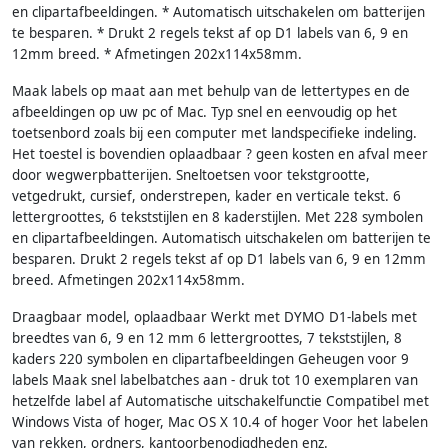
en clipartafbeeldingen. * Automatisch uitschakelen om batterijen
te besparen. * Drukt 2 regels tekst af op D1 labels van 6, 9 en
12mm breed. * Afmetingen 202x114x58mm.
Maak labels op maat aan met behulp van de lettertypes en de
afbeeldingen op uw pc of Mac. Typ snel en eenvoudig op het
toetsenbord zoals bij een computer met landspecifieke indeling.
Het toestel is bovendien oplaadbaar ? geen kosten en afval meer
door wegwerpbatterijen. Sneltoetsen voor tekstgrootte,
vetgedrukt, cursief, onderstrepen, kader en verticale tekst. 6
lettergroottes, 6 tekststijlen en 8 kaderstijlen. Met 228 symbolen
en clipartafbeeldingen. Automatisch uitschakelen om batterijen te
besparen. Drukt 2 regels tekst af op D1 labels van 6, 9 en 12mm
breed. Afmetingen 202x114x58mm.
Draagbaar model, oplaadbaar Werkt met DYMO D1-labels met
breedtes van 6, 9 en 12 mm 6 lettergroottes, 7 tekststijlen, 8
kaders 220 symbolen en clipartafbeeldingen Geheugen voor 9
labels Maak snel labelbatches aan - druk tot 10 exemplaren van
hetzelfde label af Automatische uitschakelfunctie Compatibel met
Windows Vista of hoger, Mac OS X 10.4 of hoger Voor het labelen
van rekken, ordners, kantoorbenodigdheden enz.