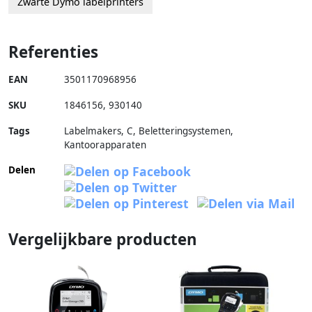
Zwarte Dymo labelprinters
Referenties
EAN
3501170968956
SKU
1846156
,
930140
Tags
Labelmakers, C, Beletteringsystemen,
Kantoorapparaten
Delen
Vergelijkbare producten