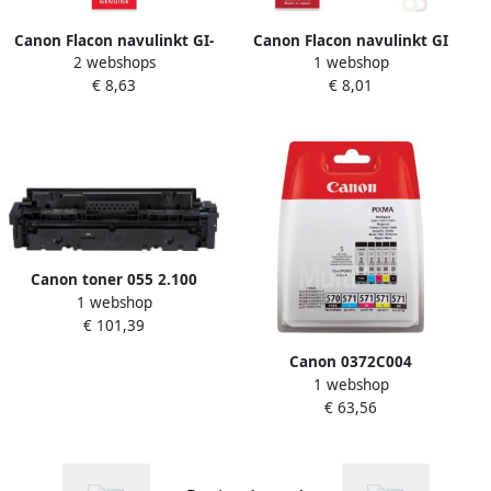
Canon Flacon navulinkt GI-
Canon Flacon navulinkt GI
2 webshops
1 webshop
590 blauw
490 blauw
€ 8,63
€ 8,01
Canon toner 055 2.100
1 webshop
pagina&apos;s OEM
€ 101,39
3015C002 cyaan
Canon 0372C004
1 webshop
inktcartridge 5 stuk(s)
€ 63,56
Origineel Normaal
rendement Foto zwart Foto
cyaan Zwart Fotogeel Foto
magenta (0372C0