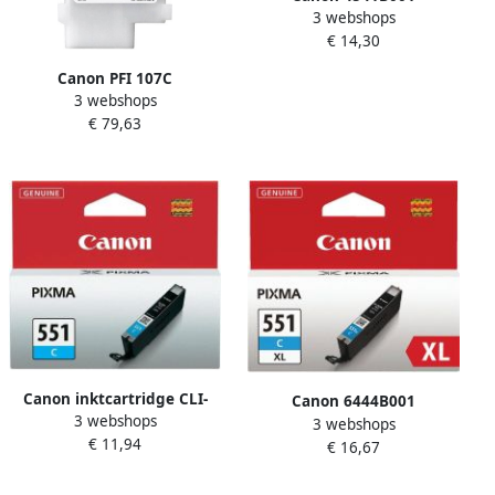
3 webshops
inktcartridge 1 stuk(s)
€ 14,30
Origineel Cyaan (4541B001)
Canon PFI 107C
3 webshops
inktcartridge cyaan
€ 79,63
standard capacity 130ml 1
pack
Canon inktcartridge CLI-
Canon 6444B001
3 webshops
551C 332 pagina&apos;s
3 webshops
inktcartridge 1 stuk(s)
€ 11,94
OEM 6509B001 cyaan
€ 16,67
Origineel Hoog (XL)
rendement Foto cyaan
(6444B001)