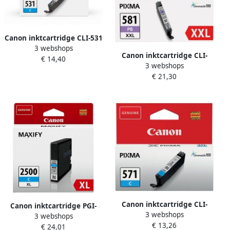
Canon inktcartridge CLI-531
3 webshops
515 pagina&apos;s OEM
Canon inktcartridge CLI-
€ 14,40
6119C001 cyaan
3 webshops
581PB XXL 795 foto&apos;s
€ 21,30
OEM 1999C001 photo blue
Canon inktcartridge CLI-
Canon inktcartridge PGI-
3 webshops
571C 173 foto&apos;s OEM
3 webshops
2500XL 1.760
€ 13,26
0386C00 cyaan
€ 24,01
pagina&apos;s OEM