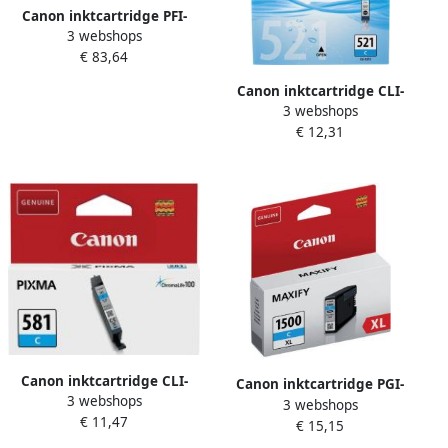
Canon inktcartridge PFI-
3 webshops
102C 130 ml OEM 0896B001
€ 83,64
cyaan
Canon inktcartridge CLI-
3 webshops
521C 448 pagina&apos;s
€ 12,31
OEM 2934B001 cyaan
Canon inktcartridge CLI-
Canon inktcartridge PGI-
3 webshops
581C 250 foto&apos;s OEM
3 webshops
1500XL 1.020
€ 11,47
2103C001 cyaan
€ 15,15
pagina&apos;s OEM
9193B001 cyaan