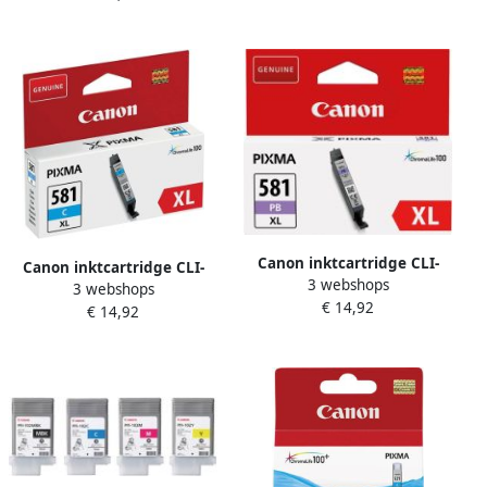
9265B001 cyaan
Canon inktcartridge CLI-
Canon inktcartridge CLI-
3 webshops
581PB XL 505 foto&apos;s
3 webshops
581C XL 170 foto&apos;s
€ 14,92
OEM 2053C001 photo blue
€ 14,92
OEM 2049C001 cyaan