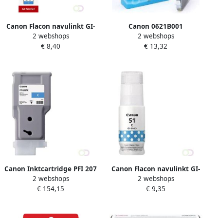
Canon Flacon navulinkt GI-
Canon 0621B001
2 webshops
2 webshops
50 blauw
inktcartridge 1 stuk(s)
€ 8,40
€ 13,32
Origineel Cyaan (0621B001)
Canon Inktcartridge PFI 207
Canon Flacon navulinkt GI-
2 webshops
2 webshops
blauw
51 blauw
€ 154,15
€ 9,35