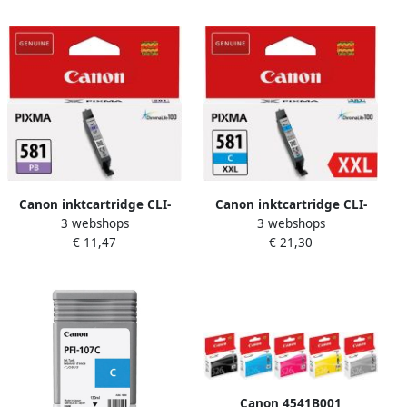
Canon inktcartridge CLI-
Canon inktcartridge CLI-
3 webshops
3 webshops
581PB 241 foto&apos;s OEM
581C XXL 282 foto&apos;s
€ 11,47
€ 21,30
2107C001 photo blue
OEM 1995C001 cyaan
Canon 4541B001