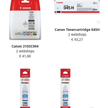
Canon Tonercartridge 045H
2 webshops
blauw HC
€ 93,27
Canon 2103C004
2 webshops
inktcartridge Origineel
€ 41,88
Zwart Cyaan Magenta Geel
(2103C004)