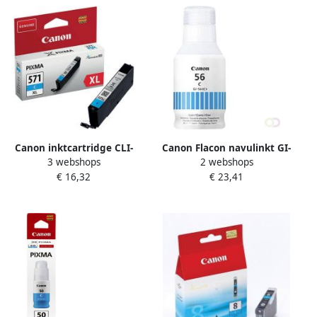
Canon inktcartridge CLI-
Canon Flacon navulinkt GI-
3 webshops
2 webshops
571XL 375 foto&apos;s OEM
56 blauw
€ 16,32
€ 23,41
0332C001 cyaan