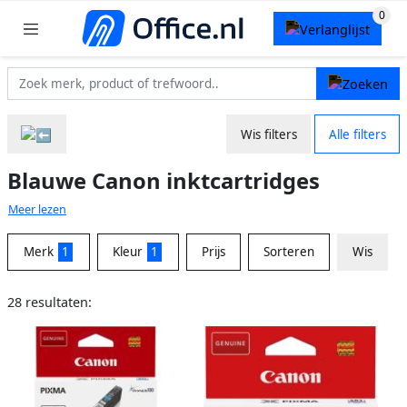
Wis filters
Alle filters
Blauwe Canon inktcartridges
Meer lezen
Merk
1
Kleur
1
Prijs
Sorteren
Wis
28 resultaten: