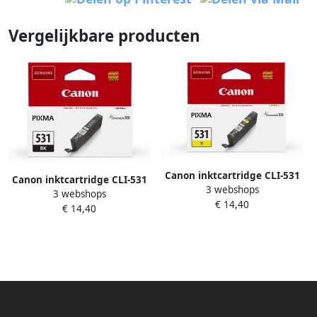
Vergelijkbare producten
Canon inktcartridge CLI-531
Canon inktcartridge CLI-531
3 webshops
515 pagina&apos;s OEM
3 webshops
515 pagina&apos;s OEM
€ 14,40
6121C001 geel
€ 14,40
6118C001 zwart