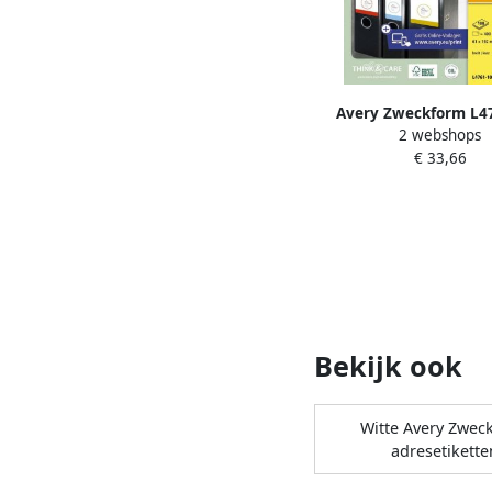
Avery Zweckform L4
2 webshops
ordnerrugetiketten ft 1
€ 33,66
cm (b x h) 400 etiket
Bekijk ook
Witte Avery Zwec
adresetikette