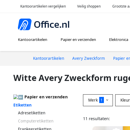
Kantoorartikelen vergelijken
Veilig shoppen
Grootste a
Kantoorartikelen
Papier en verzenden
Elektronica
Kantoorartikelen
Avery Zweckform
Papier e
Witte Avery Zweckform rug
Papier en verzenden
Merk
1
Kleu
Etiketten
Adresetiketten
11 resultaten:
Computeretiketten
Frankeeretiketten