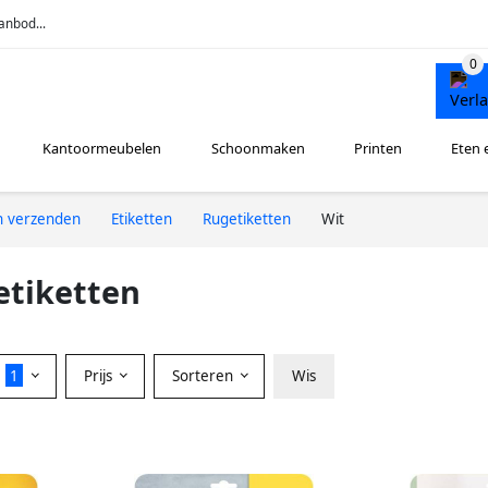
anbod...
Kantoormeubelen
Schoonmaken
Printen
Eten 
n verzenden
Etiketten
Rugetiketten
Wit
etiketten
r
1
Prijs
Sorteren
Wis