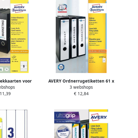
ekkaarten voor
AVERY Ordnerrugetiketten 61 x
ebshops
3 webshops
0 x 190 mm wit
297 mm wit Inkjetprinter
 11,39
€ 12,84
er Laserprinter
Laserprinter Kopieerapparaat
raat C32266-25
permanent klevend L4759-25