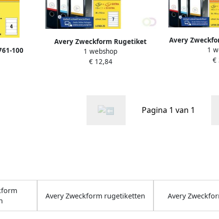
Avery Zweckfo
Avery Zweckform Rugetiket
1 w
761-100
38x192mm zel
1 webshop
Avery smal 38x192mm
€
9 2 x 6 1
€ 12,84
zelfklevend wit
ten wit
Pagina 1 van 1
kform
Avery Zweckform rugetiketten
Avery Zweckfor
n