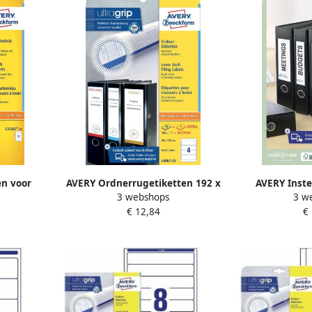
en voor
AVERY Ordnerrugetiketten 192 x
AVERY Inste
3 webshops
3 w
 mm wit
59 mm wit Inkjetprinter
ordnerrug 3
€ 12,84
€
printer
Laserprinter Kopieerapparaat
Inkjetprint
2267-25
permanent klevend L6061-25
Kopieerappa