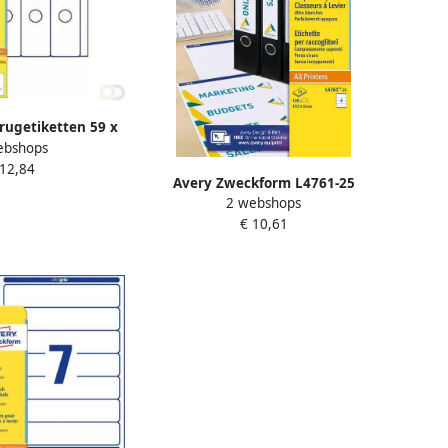
ugetiketten 59 x
ebshops
 Inkjetprinter
 12,84
 Kopieerapparaat
Avery Zweckform L4761-25
levend L6059-25
2 webshops
ordnerrugetiketten ft 19 2 x 6 1
€ 10,61
cm (b x h) 100 etiketten wit