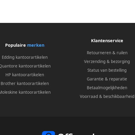
Klantenservice
Populaire
merken
Retourneren & ruilen
Edding kantoorartikelen
Verzending & bezorging
Quantore kantoorartikelen
Status van bestelling
HP kantoorartikelen
Garantie & reparatie
Brother kantoorartikelen
Betaalmogelijkheden
Moleskine kantoorartikelen
Voorraad & beschikbaarheid