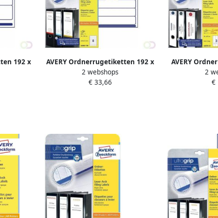
ten 192 x
AVERY Ordnerrugetiketten 192 x
AVERY Ordnerr
2 webshops
2 w
inter
34 mm wit Inkjetprinter
297 mm wit
€ 33,66
€
apparaat
Laserprinter Kopieerapparaat
Laserprinter
6061-100
permanent klevend L6060-100
permanent k