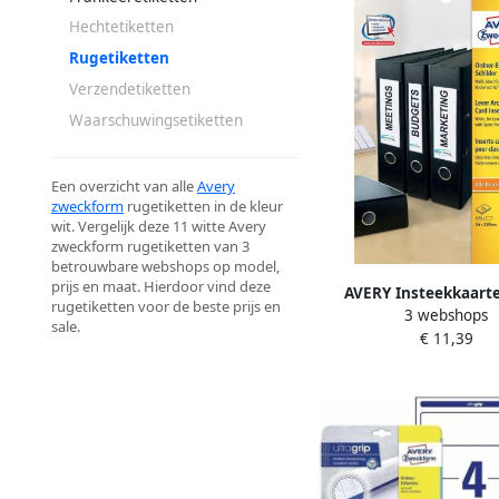
Hechtetiketten
Rugetiketten
Verzendetiketten
Waarschuwingsetiketten
Een overzicht van alle
Avery
zweckform
rugetiketten in de kleur
wit. Vergelijk deze 11 witte Avery
zweckform rugetiketten van 3
betrouwbare webshops op model,
prijs en maat. Hierdoor vind deze
AVERY Insteekkaart
rugetiketten voor de beste prijs en
3 webshops
ordnerrug 54 x 190
sale.
€ 11,39
Inkjetprinter Laser
Kopieerapparaat C3