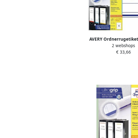
AVERY Ordnerrugetiket
2 webshops
59 mm wit Inkjetpr
€ 33,66
Laserprinter Kopieer
permanent klevend L