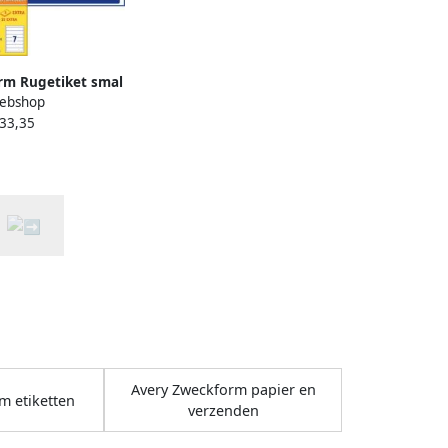
rm Rugetiket smal
ebshop
fklevend wit 100
 33,35
vel
Avery Zweckform papier en
m etiketten
verzenden