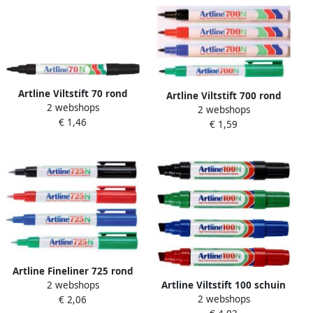
Artline Viltstift 70 rond
Artline Viltstift 700 rond
2 webshops
1.5mm zwart
2 webshops
0.7mm groen
€ 1,46
€ 1,59
Artline Fineliner 725 rond
2 webshops
Artline Viltstift 100 schuin
0.4mm blauw
2 webshops
€ 2,06
7.5-12mm groen