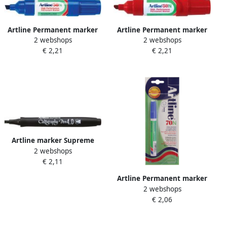
Artline Permanent marker
Artline Permanent marker
2 webshops
2 webshops
50N blauw
50N rood
€ 2,21
€ 2,21
Artline marker Supreme
2 webshops
Calligraphy Pen 4 0 mm
€ 2,11
zwart
Artline Permanent marker
2 webshops
70 blauw(op blister )
€ 2,06