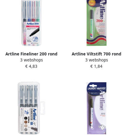
Artline Fineliner 200 rond
Artline Viltstift 700 rond
3 webshops
3 webshops
fijn asssorti 4 stuks
0.7mm zwart blister Ã 1
€ 4,83
€ 1,84
stuk