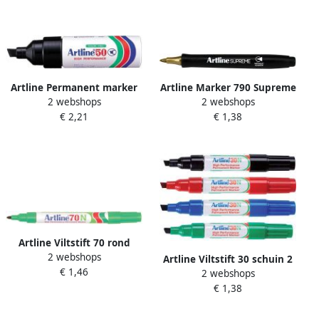
Artline Permanent marker
Artline Marker 790 Supreme
2 webshops
2 webshops
50N zwart
metal goud
€ 2,21
€ 1,38
Artline Viltstift 70 rond
2 webshops
1.5mm groen
Artline Viltstift 30 schuin 2
€ 1,46
2 webshops
5mm zwart
€ 1,38