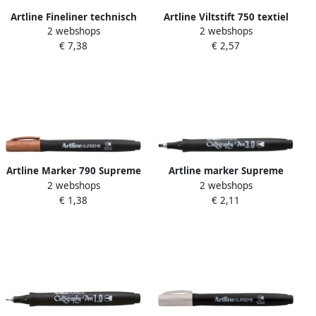
Artline Fineliner technisch
Artline Viltstift 750 textiel
2 webshops
2 webshops
0.5mm assorti
zwart
€ 7,38
€ 2,57
Artline Marker 790 Supreme
Artline marker Supreme
2 webshops
2 webshops
metal brons
Calligraphy Pen 3 0 mm
€ 1,38
€ 2,11
zwart