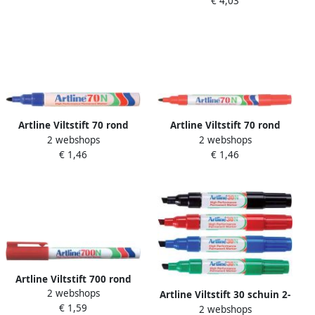
€ 4,03
Artline Viltstift 70 rond
Artline Viltstift 70 rond
2 webshops
2 webshops
1.5mm blauw
1.5mm rood
€ 1,46
€ 1,46
Artline Viltstift 700 rond
2 webshops
0.7mm rood
Artline Viltstift 30 schuin 2-
€ 1,59
2 webshops
5mm blauw