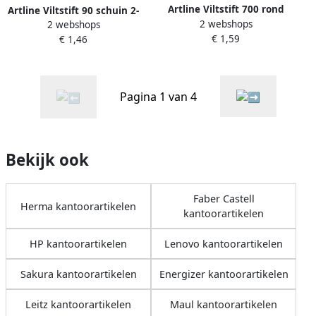
Artline Viltstift 700 rond
Artline Viltstift 90 schuin 2-
2 webshops
0.7mm blauw
2 webshops
5mm zwart
€ 1,59
€ 1,46
Pagina 1 van 4
Bekijk ook
Faber Castell
Herma kantoorartikelen
kantoorartikelen
HP kantoorartikelen
Lenovo kantoorartikelen
Sakura kantoorartikelen
Energizer kantoorartikelen
Leitz kantoorartikelen
Maul kantoorartikelen