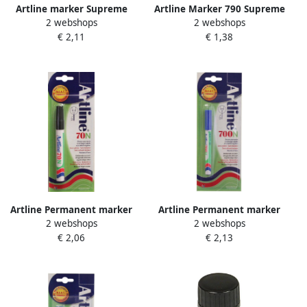
Artline marker Supreme
Artline Marker 790 Supreme
2 webshops
2 webshops
Calligraphy Pen 1 0 mm
metal zilver
€ 2,11
€ 1,38
zwart
Artline Permanent marker
Artline Permanent marker
2 webshops
2 webshops
70 zwart (op blister)
700 blauw (op blister)
€ 2,06
€ 2,13