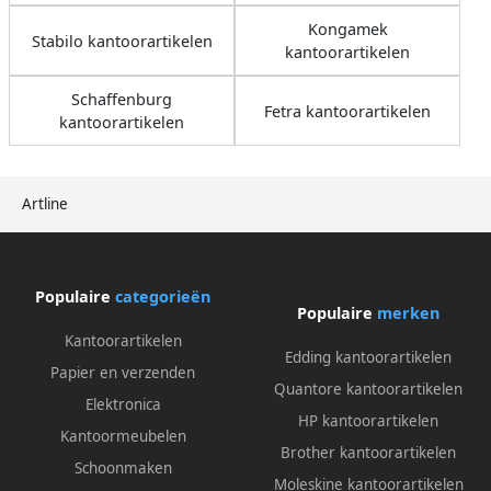
Kongamek
Stabilo kantoorartikelen
kantoorartikelen
Schaffenburg
Fetra kantoorartikelen
kantoorartikelen
Artline
Populaire
categorieën
Populaire
merken
Kantoorartikelen
Edding kantoorartikelen
Papier en verzenden
Quantore kantoorartikelen
Elektronica
HP kantoorartikelen
Kantoormeubelen
Brother kantoorartikelen
Schoonmaken
Moleskine kantoorartikelen