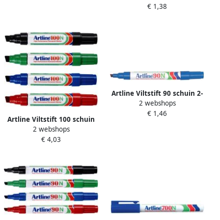
€ 1,38
Artline Viltstift 90 schuin 2-
2 webshops
5mm blauw
€ 1,46
Artline Viltstift 100 schuin
2 webshops
7.5-12mm zwart
€ 4,03