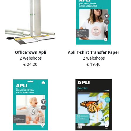
OfficeTown Apli
Apli T-shirt Transfer Paper
2 webshops
2 webshops
zelfklevende plastic op
voor licht of wit textiel pak
€ 24,20
€ 19,40
rollen ft 20 m x 0 5 m (80
met 10 vellen
micron)