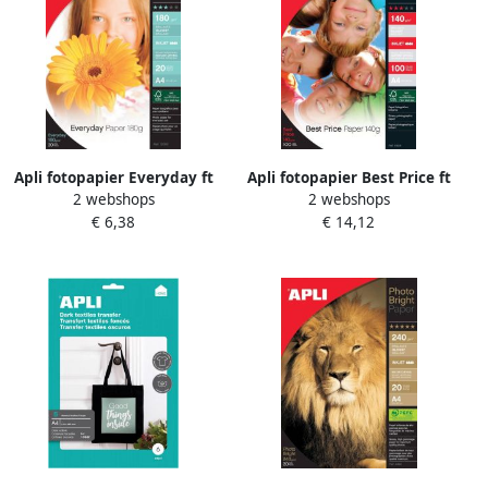
Apli fotopapier Everyday ft
Apli fotopapier Best Price ft
2 webshops
2 webshops
A4 180 g pak van 20 vel
A4 140 g pak van 100 vel
€ 6,38
€ 14,12