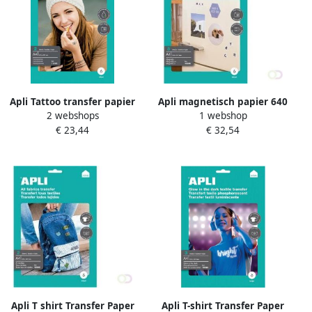
Apli Tattoo transfer papier
Apli magnetisch papier 640
2 webshops
1 webshop
pak met 2 vellen
g 8 vellen
€ 23,44
€ 32,54
Apli T shirt Transfer Paper
Apli T-shirt Transfer Paper