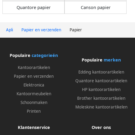
Quantore papier
Canson papier
Apli
Papier en verzenden
Papier
Populaire
categorieën
Populaire
merken
Kantoorartikelen
Edding kantoorartikelen
Papier en verzenden
Quantore kantoorartikelen
Elektronica
HP kantoorartikelen
Kantoormeubelen
Brother kantoorartikelen
Schoonmaken
Moleskine kantoorartikelen
Printen
Klantenservice
Over ons