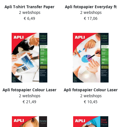
Apli T-shirt Transfer Paper
Apli fotopapier Everyday ft
2 webshops
2 webshops
voor licht of wit textiel pak
A4 180 g pak van 100 vel
€ 6,49
€ 17,06
met 3 vellen
Apli fotopapier Colour Laser
Apli fotopapier Colour Laser
2 webshops
2 webshops
ft A4 210 g pak van 100 vel
ft A4 160 g pak van 100 vel
€ 21,49
€ 10,45