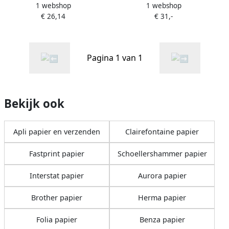
1 webshop
1 webshop
voor allerlei textiel pak met
voor fluorescerend effect
€ 26,14
€ 31,-
2 vellen
pak met 3 vellen
Pagina 1 van 1
Bekijk ook
Apli papier en verzenden
Clairefontaine papier
Fastprint papier
Schoellershammer papier
Interstat papier
Aurora papier
Brother papier
Herma papier
Folia papier
Benza papier