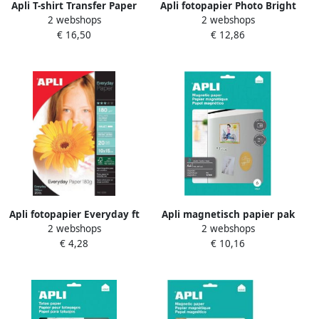
Apli T-shirt Transfer Paper
Apli fotopapier Photo Bright
2 webshops
2 webshops
voor donker of zwart textiel
ft A4 240 g pak van 20 vel
€ 16,50
€ 12,86
pak met 5 vellen
Apli fotopapier Everyday ft
Apli magnetisch papier pak
2 webshops
2 webshops
10 x 15 cm 180 g pak van 20
van 3 vellen
€ 4,28
€ 10,16
vel