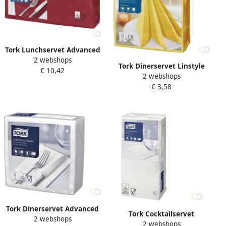
Tork Lunchservet Advanced
2 webshops
1 4 vouw 2-laags
Tork Dinerservet Linstyle
€ 10,42
328x325mm 200 vel
2 webshops
Premium 1 4 vouw 1-laags
bordeauxrood 477213
€ 3,58
390x390mm 50 vel
mosterdgeel 478859
Tork Dinerservet Advanced
Tork Cocktailservet
2 webshops
1 8 vouw 3-laags
2 webshops
Advanced 1 4 vouw 2-laags