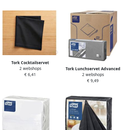
Tork Cocktailservet
2 webshops
Advanced 1 4 vouw 2-laags
Tork Lunchservet Advanced
€ 6,41
2 webshops
238x238mm 200 vel zwart
1 4 vouw 2-laags
€ 9,49
477829
328x325mm 200 vel grijs
477205