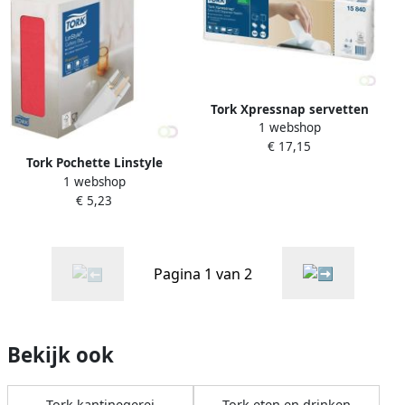
Tork Xpressnap servetten
1 webshop
extra soft wit 2lg 21
€ 17,15
3x33cm
Tork Pochette Linstyle
1 webshop
Premium 1-laags
€ 5,23
390x390mm rood 477232
Pagina 1 van 2
Bekijk ook
Tork kantinegerei
Tork eten en drinken