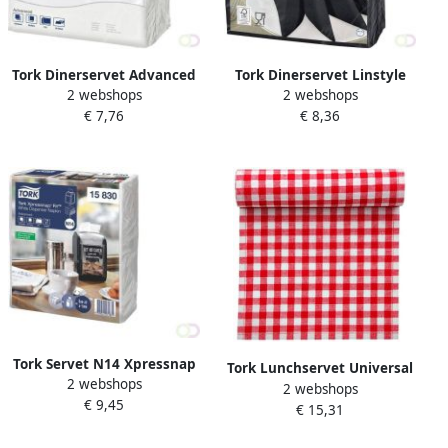
Tork Dinerservet Advanced
Tork Dinerservet Linstyle
2 webshops
2 webshops
1 4 vouw 2-laags
Premium 1 4 vouw 1-laags
€ 7,76
€ 8,36
395x390mm 150 vel wit
390x390mm 50 vel zwart
478746
478726
Tork Servet N14 Xpressnap
Tork Lunchservet Universal
2 webshops
Fit Advanced multifold 2-
2 webshops
1 4 vouw 1-laags
€ 9,45
laags 213x165mm 720 vel
€ 15,31
328x325mm 400 vel bistro
wit 15830
509359