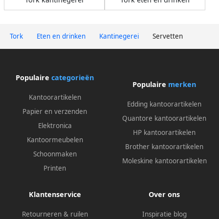
Tork
Eten en drinken
Kantinegerei
Servetten
Populaire
categorieën
Populaire
merken
Kantoorartikelen
Edding kantoorartikelen
Papier en verzenden
Quantore kantoorartikelen
Elektronica
HP kantoorartikelen
Kantoormeubelen
Brother kantoorartikelen
Schoonmaken
Moleskine kantoorartikelen
Printen
Klantenservice
Over ons
Retourneren & ruilen
Inspiratie blog