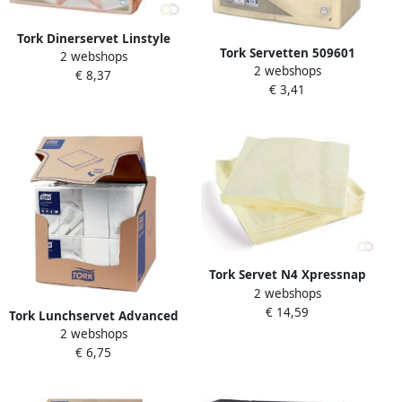
Tork Dinerservet Linstyle
Tork Servetten 509601
2 webshops
Premium 1 4 vouw 1-laags
2 webshops
LinStyle Pochette
€ 8,37
390x390mm 50 vel koraal
€ 3,41
19.5x9.8cm creme 50stuks
478881
Tork Servet N4 Xpressnap
2 webshops
Advanced 1 4 vouw 1-laags
€ 14,59
213x330mm 1125 vel
Tork Lunchservet Advanced
naturel 13840
2 webshops
1 8 vouw 2-laags
€ 6,75
328x325mm 200 vel wit
477402