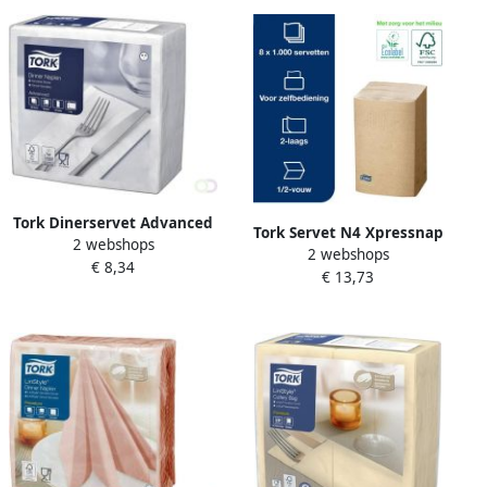
Tork Dinerservet Advanced
Tork Servet N4 Xpressnap
2 webshops
1 8 vouw 2-laags
2 webshops
Premium 1 2 vouw 2-laags
€ 8,34
395x390mm 150 vel wit
€ 13,73
213x165mm 1000 vel
477554
naturel 12880