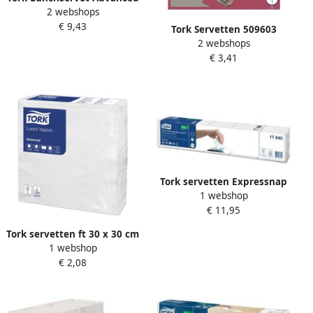
2 webshops
1 4 vouw 2-laags
€ 9,43
328x325mm 200 vel zwart
Tork Servetten 509603
477148
2 webshops
LinStyle Pochette
€ 3,41
donkerrood burgundy
19.5x9.8cm 50stuks
Tork servetten Expressnap
1 webshop
Snack voor dispenser 1-
€ 11,95
laags 1125 per bundel
Tork servetten ft 30 x 30 cm
1 webshop
1-laags wit pak van 100
€ 2,08
stuks