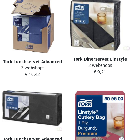
Tork Dinerservet Linstyle
Tork Lunchservet Advanced
2 webshops
Premium 1 8 vouw 1-laags
2 webshops
1 4 vouw 2-laags
€ 9,21
390x390mm 50 vel zwart
€ 10,42
328x325mm 200 vel
478151
donkerblauw 477215
Tork Lunchservet Advanced