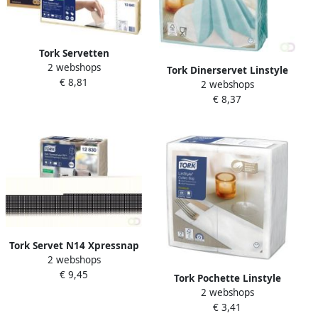
Tork Servetten
2 webshops
Enviromental Print 1 8
Tork Dinerservet Linstyle
€ 8,81
gevouwen 2-laags 200st
2 webshops
Premium 1 4 vouw 1-laags
Natural 477351
€ 8,37
390x390mm 50 vel
aquablauw 478880
Tork Servet N14 Xpressnap
2 webshops
Fit Advanced multifold 2-
€ 9,45
laags 213x165mm 720 vel
Tork Pochette Linstyle
naturel 12830
2 webshops
Premium 1-laags
€ 3,41
390x390mm wit 509608