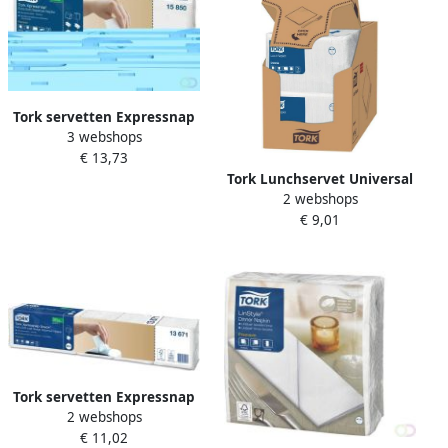
Tork servetten Expressnap
3 webshops
Extra zacht voor dispenser
€ 13,73
2-laags 1000 per bundel
Tork Lunchservet Universal
2 webshops
1 4 vouw 1-laags
€ 9,01
325x325mm 500 vel wit
509300
Tork servetten Expressnap
2 webshops
Snack voor dispenser 2-
€ 11,02
laags 500 per bundel