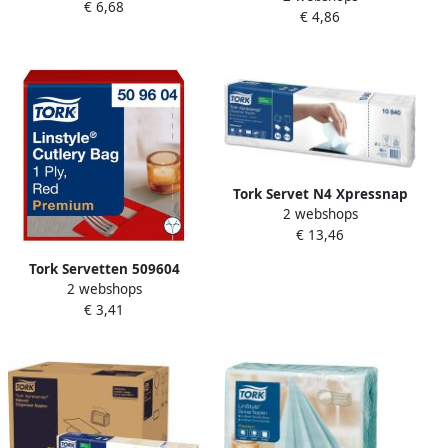
€ 6,68
395x390mm 100 vel wit
€ 4,86
238x238mm 200 vel wit
477579
477534
Tork Servet N4 Xpressnap
2 webshops
Universal 1 4 vouw 1-laags
€ 13,46
213x330mm 1125 vel wit
10840
Tork Servetten 509604
2 webshops
LinStyle Pochette
€ 3,41
19.5x9.8cm rood 50st