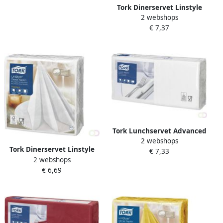
Tork Dinerservet Linstyle
2 webshops
Premium 1 8 vouw 1-laags
€ 7,37
390x390mm 50 vel wit
478145
Tork Lunchservet Advanced
2 webshops
1 4 vouw 2-laags
Tork Dinerservet Linstyle
€ 7,33
328x325mm 200 vel wit
2 webshops
Premium 1 4 vouw 1-laags
477149
€ 6,69
390x390mm 50 vel wit
478722