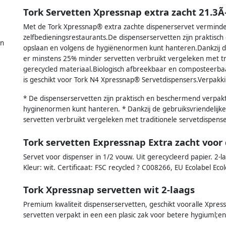
Tork Servetten Xpressnap extra zacht 21.3
Met de Tork Xpressnap® extra zachte dispenerservet verminder 
zelfbedieningsrestaurants.De dispenserservetten zijn praktisc
en
opslaan en volgens de hygiënenormen kunt hanteren.Dankzij de
er minstens 25% minder servetten verbruikt vergeleken met t
gerecycled materiaal.Biologisch afbreekbaar en composteerba
is geschikt voor Tork N4 Xpressnap® Servetdispensers.Verpak
* De dispenserservetten zijn praktisch en beschermend verpakt
hyginenormen kunt hanteren. * Dankzij de gebruiksvriendelijk
servetten verbruikt vergeleken met traditionele servetdispen
Tork servetten Expressnap Extra zacht voor
Servet voor dispenser in 1/2 vouw. Uit gerecycleerd papier. 2-l
Kleur: wit. Certificaat: FSC recycled ? C008266, EU Ecolabel Eco
Tork Xpressnap servetten wit 2-laags
Premium kwaliteit dispenserservetten, geschikt vooralle Xpress
servetten verpakt in een een plasic zak voor betere hygiuml;e