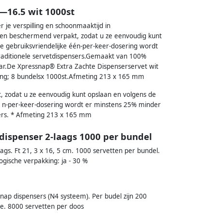
Ã—16.5 wit 1000st
je verspilling en schoonmaaktijd in
h en beschermend verpakt, zodat u ze eenvoudig kunt
 gebruiksvriendelijke één-per-keer-dosering wordt
raditionele servetdispensers.Gemaakt van 100%
ar.De Xpressnap® Extra Zachte Dispenserservet wit
king; 8 bundelsx 1000st.Afmeting 213 x 165 mm
, zodat u ze eenvoudig kunt opslaan en volgens de
e n-per-keer-dosering wordt er minstens 25% minder
sers. * Afmeting 213 x 165 mm
 dispenser 2-laags 1000 per bundel
aags. Ft 21, 3 x 16, 5 cm. 1000 servetten per bundel.
logische verpakking: ja - 30 %
nap dispensers (N4 systeem). Per budel zijn 200
ne. 8000 servetten per doos