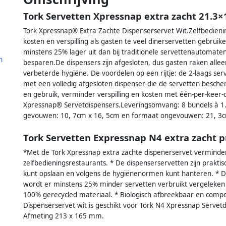
Tork Servetten Xpressnap extra zacht 21.3×
Tork Xpressnap® Extra Zachte Dispenserservet Wit.Zelfbedien
kosten en verspilling als gasten te veel dinerservetten gebruik
minstens 25% lager uit dan bij traditionele servettenautomaten
n
besparen.De dispensers zijn afgesloten, dus gasten raken alle
verbeterde hygiëne. De voordelen op een rijtje: de 2-laags serv
met een volledig afgesloten dispenser die de servetten besch
en gebruik, verminder verspilling en kosten met één-per-keer
Xpressnap® Servetdispensers.Leveringsomvang: 8 bundels à 1.
gevouwen: 10, 7cm x 16, 5cm en formaat ongevouwen: 21, 3c
Tork Servetten Expressnap N4 extra zacht 
*Met de Tork Xpressnap extra zachte dispenerservet verminder 
zelfbedieningsrestaurants. * De dispenserservetten zijn prakt
kunt opslaan en volgens de hygiënenormen kunt hanteren. * Da
wordt er minstens 25% minder servetten verbruikt vergeleken
100% gerecycled materiaal. * Biologisch afbreekbaar en comp
Dispenserservet wit is geschikt voor Tork N4 Xpressnap Servetd
Afmeting 213 x 165 mm.