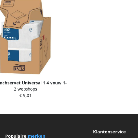
nchservet Universal 1 4 vouw 1-
2 webshops
 325x325mm 500 vel wit 509300
€ 9,01
Klantenservice
Populaire
merken