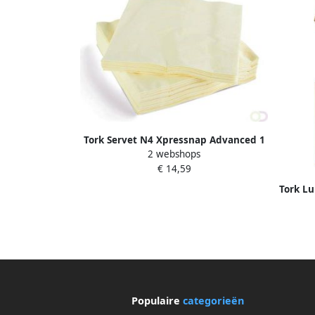
Tork Servet N4 Xpressnap Advanced 1
2 webshops
4 vouw 1-laags 213x330mm 1125 vel
€ 14,59
naturel 13840
Tork Lu
laags
Populaire
categorieën