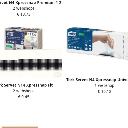
ervet N4 Xpressnap Premium 1 2
2 webshops
 2-laags 213x165mm 1000 vel
€ 13,73
naturel 12880
Tork Servet N4 Xpressnap Unive
rk Servet N14 Xpressnap Fit
1 webshop
vouw 1-laags 213x330mm 1125 
2 webshops
dvanced multifold 2-laags
€ 16,12
10840
€ 9,45
165mm 720 vel naturel 12830