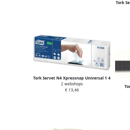
Tork S
vouw
Tork Servet N4 Xpressnap Universal 1 4
2 webshops
vouw 1-laags 213x330mm 1125 vel wit
To
€ 13,46
10840
A
213x