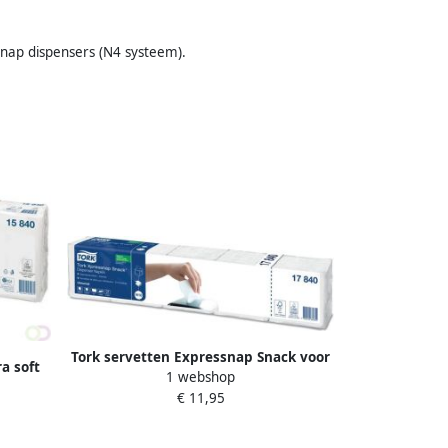
snap dispensers (N4 systeem).
Tork servetten Expressnap Snack voor
a soft
1 webshop
dispenser 1-laags 1125 per bundel
€ 11,95