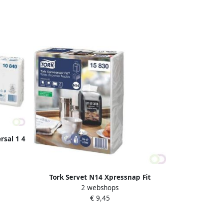
rsal 1 4
vel wit
Tork Servet N14 Xpressnap Fit
2 webshops
Advanced multifold 2-laags
€ 9,45
213x165mm 720 vel wit 15830