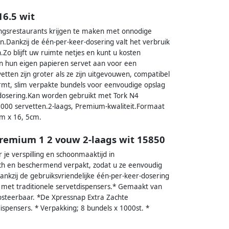
16.5 wit
ingsrestaurants krijgen te maken met onnodige
en.Dankzij de één-per-keer-dosering valt het verbruik
.Zo blijft uw ruimte netjes en kunt u kosten
en hun eigen papieren servet aan voor een
etten zijn groter als ze zijn uitgevouwen, compatibel
ermt, slim verpakte bundels voor eenvoudige opslag
-dosering.Kan worden gebruikt met Tork N4
000 servetten.2-laags, Premium-kwaliteit.Formaat
m x 16, 5cm.
premium 1 2 vouw 2-laags wit 15850
je verspilling en schoonmaaktijd in
isch en beschermend verpakt, zodat u ze eenvoudig
nkzij de gebruiksvriendelijke één-per-keer-dosering
 met traditionele servetdispensers.* Gemaakt van
osteerbaar. *De Xpressnap Extra Zachte
ispensers. * Verpakking; 8 bundels x 1000st. *