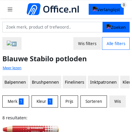
Wis filters
Alle filters
Blauwe Stabilo potloden
Meer lezen
Balpennen
Brushpennen
Fineliners
Inktpatronen
Kleu
Merk
1
Kleur
1
Prijs
Sorteren
Wis
8 resultaten: