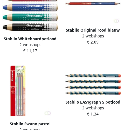
Stabilo Original rood blauw
2 webshops
potlood
Stabilo Whiteboardpotlood
€ 2,09
2 webshops
MARKdry 648 4 inclusief
€ 11,17
slijper en microvezeldoek
assorti etuià 4 stuks
Stabilo EASYgraph S potlood
2 webshops
HB 3 15 mm voor
€ 1,34
rechtshandigen petrol
Stabilo Swano pastel
2 webshops
potlood HB met gom blister