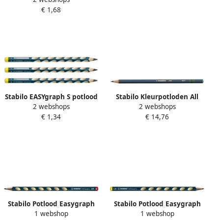
€ 1,68
van 6 stuks in
geassorteerde kleuren
Stabilo EASYgraph S potlood
Stabilo Kleurpotloden All
2 webshops
2 webshops
HB 3 15 mm voor
8041 blauw
€ 1,34
€ 14,76
linkshandigen petrol
Stabilo Potlood Easygraph
Stabilo Potlood Easygraph
1 webshop
1 webshop
grafiet 326 HB rechtshandig
grafiet 325 HB linkshandig