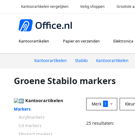
Kantoorartikelen vergelijken
Veilig shoppen
Grootste a
Kantoorartikelen
Papier en verzenden
Elektronica
Kantoorartikelen
Stabilo
Kantoorartikelen
Groene Stabilo markers
Kantoorartikelen
Merk
1
Kleu
Markers
Acrylmarkers
25 resultaten:
Cd markers
Flipchart markers