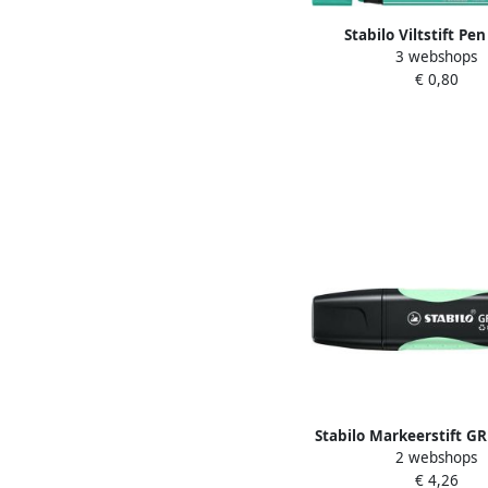
Stabilo Viltstift Pen
3 webshops
medium ijsgro
€ 0,80
Stabilo Markeerstift G
2 webshops
6070 116 vleugje pas
€ 4,26