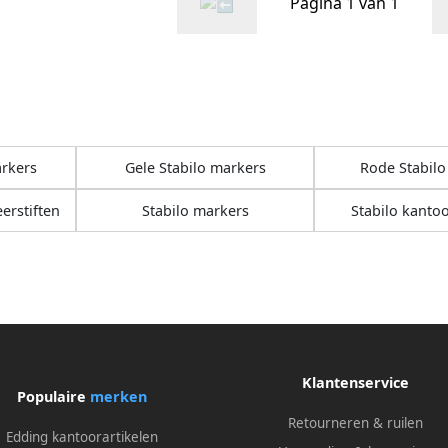
Pagina 1 van 1
arkers
Gele Stabilo markers
Rode Stabilo
erstiften
Stabilo markers
Stabilo kantoo
Klantenservice
Populaire
merken
Retourneren & ruilen
Edding kantoorartikelen