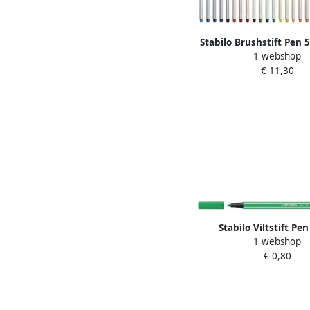
Stabilo Brushstift Pen 5
1 webshop
groen
€ 11,30
Stabilo Viltstift Pen
1 webshop
medium licht smara
€ 0,80