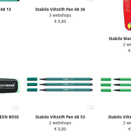
 68 13
Stabilo Viltstift Pen 68 36
3 webshops
en
medium smaragdgroen
€ 0,80
Stabilo Ma
2 w
Original 70 3
€
REEN BOSS
Stabilo Viltstift Pen 68 53
Stabilo Vilt
2 webshops
2 w
tel mint
medium turquoisegroen
medium 
€ 0,80
€