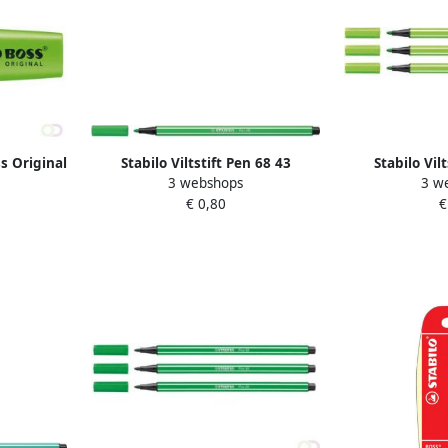
s Original
Stabilo Viltstift Pen 68 43
Stabilo Vil
3 webshops
3 w
medium loofgroen
medium 
€ 0,80
€