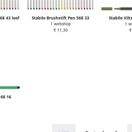
68 43 loof
Stabilo Brushstift Pen 568 33
Stabilo Vilt
1 webshop
1 w
lichtgroen
medium meta
€ 11,30
€
 68 16
gdgroen