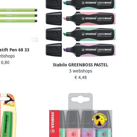
tstift Pen 68 33
ebshops
lichtgroen
 0,80
Stabilo GREENBOSS PASTEL
3 webshops
markeerstift blister van 4 stuks
€ 4,48
in geassorteerde kleuren