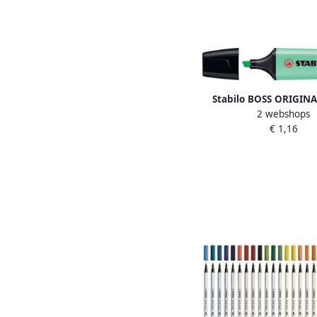
Stabilo BOSS ORIGINA
2 webshops
markeerstift hint of mi
€ 1,16