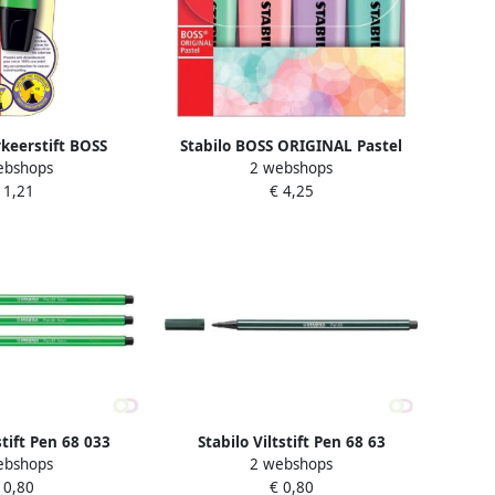
rkeerstift BOSS
Stabilo BOSS ORIGINAL Pastel
ebshops
2 webshops
3 groen blisterà 1
markeerstift etui van 4 stuks in
 1,21
€ 4,25
stuk
geassorteerde kleuren
stift Pen 68 033
Stabilo Viltstift Pen 68 63
ebshops
2 webshops
neon groen
medium aardegroen
 0,80
€ 0,80