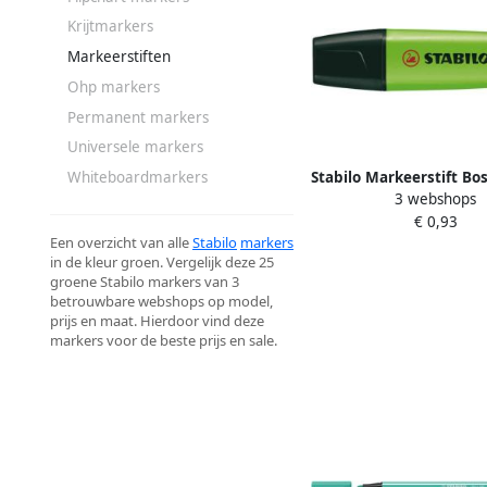
Krijtmarkers
Markeerstiften
Ohp markers
Permanent markers
Universele markers
Stabilo Markeerstift Bos
Whiteboardmarkers
3 webshops
70 33 groen
€ 0,93
Een overzicht van alle
Stabilo
markers
in de kleur groen. Vergelijk deze 25
groene Stabilo markers van 3
betrouwbare webshops op model,
prijs en maat. Hierdoor vind deze
markers voor de beste prijs en sale.