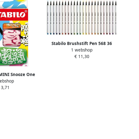
Stabilo Brushstift Pen 568 36
1 webshop
smaragd groen
€ 11,30
 MINI Snooze One
ebshop
etui van 3 stuks:
 3,71
roen en roze