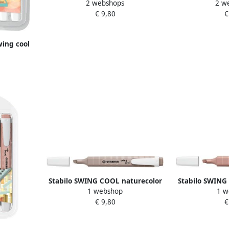
2 webshops
2 w
markeerstift sienna (rozebruin)
markeerstift e
€ 9,80
€
wing cool
8 stuks
Stabilo SWING COOL naturecolor
Stabilo SWING
1 webshop
1 w
markeerstift warm grey (grijs)
markeerstif
€ 9,80
€