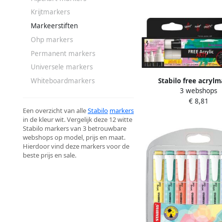
Krijtmarkers
Markeerstiften
Ohp markers
Permanent markers
Universele markers
Stabilo free acryl
Whiteboardmarkers
3 webshops
verschillende formate
€ 8,81
van 3 stuks
Een overzicht van alle
Stabilo
markers
in de kleur wit. Vergelijk deze 12 witte
Stabilo markers van 3 betrouwbare
webshops op model, prijs en maat.
Hierdoor vind deze markers voor de
beste prijs en sale.