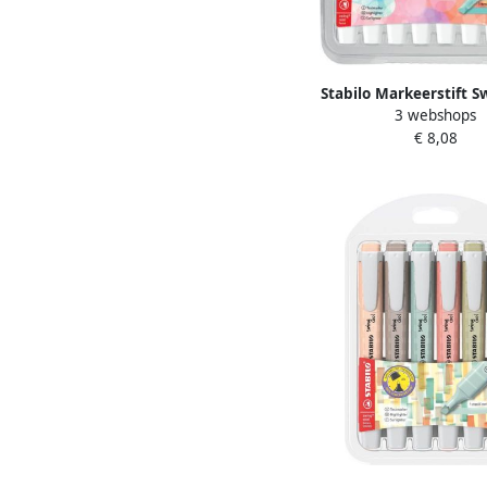
Stabilo Markeerstift S
3 webshops
275 8 assorti etui Ã 
€ 8,08