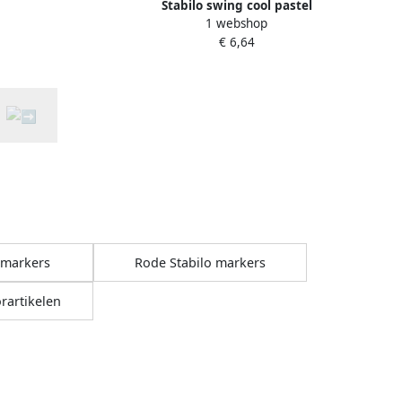
Stabilo swing cool pastel
1 webshop
markeerstift etui van 4 stuks
€ 6,64
 markers
Rode Stabilo markers
rartikelen