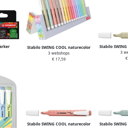
marker
Stabilo SWING
Stabilo SWING COOL naturecolor
3 w
n wit pak
markeerstift 
3 webshops
markeerstift geassorteerde
€
€ 17,59
kleuren deskset van 18 stuks
Stabilo SWING COOL naturecolor
Stabilo SWING