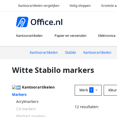
Kantoorartikelen vergelijken
Veilig shoppen
Grootste a
Kantoorartikelen
Papier en verzenden
Elektronica
Kantoorartikelen
Stabilo
Kantoorartikelen
Witte Stabilo markers
Kantoorartikelen
Merk
1
Kleu
Markers
Acrylmarkers
12 resultaten:
Cd markers
Flipchart markers