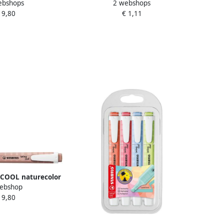
ebshops
2 webshops
arth green (groen)
dash of lime
 9,80
€ 1,11
 COOL naturecolor
ebshop
t umber (bruin)
 9,80