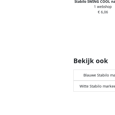
Stabilo SWING COOL na
1 webshop
markeerstift geasso
€ 6,06
kleuren blister van 
Bekijk ook
Blauwe Stabilo m
Witte Stabilo markee