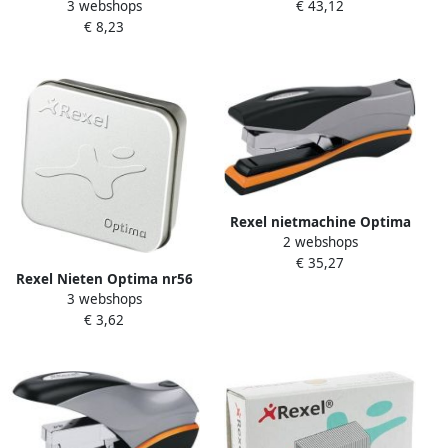
€ 43,12
3 webshops
nr70HD gegalvaniseerd
€ 8,23
2500 stuks
Rexel nietmachine Optima
2 webshops
40
€ 35,27
Rexel Nieten Optima nr56
3 webshops
26 6 gegalvaniseerd 3750
€ 3,62
stuks