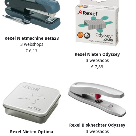
Rexel Nietmachine Beta28
3 webshops
nr28 B8 zwart
€ 6,17
Rexel Nieten Odyssey
3 webshops
verzinkt 2500 stuks
€ 7,83
Rexel Blokhechter Odyssey
3 webshops
max 60vel zilvergrijs
Rexel Nieten Optima