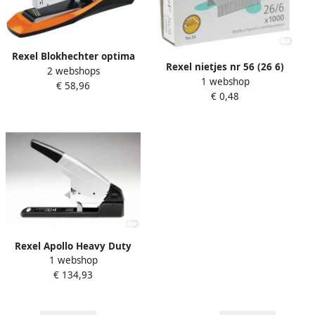
Rexel Blokhechter optima
Rexel nietjes nr 56 (26 6)
2 webshops
70HD max 70vel zwart
1 webshop
doos van 1000 nietjes
€ 58,96
zilver
€ 0,48
Rexel Apollo Heavy Duty
1 webshop
Nietmachine
€ 134,93