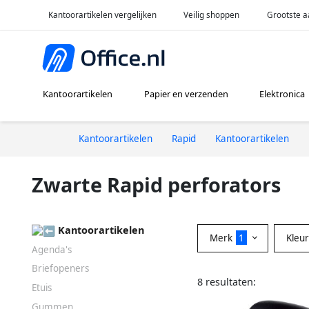
Kantoorartikelen vergelijken
Veilig shoppen
Grootste a
Kantoorartikelen
Papier en verzenden
Elektronica
Kantoorartikelen
Rapid
Kantoorartikelen
Zwarte Rapid perforators
Kantoorartikelen
Merk
1
Kleu
Agenda's
Briefopeners
8 resultaten:
Etuis
Gummen