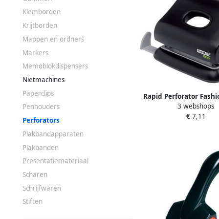
Klemborden
Krijtborden
Mappen en ordners
Markers
Memoblokdispensers
Nietmachines
Paperclips
Rapid Perforator Fashi
3 webshops
vel zwart
Penhouders
€ 7,11
Perforators
Plakbandapparaten
Plakbanden
Presentatiemateriaal
Scharen
Schrijfwaren
Stiften