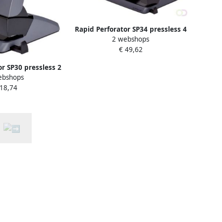
Rapid Perforator SP34 pressless 4
2 webshops
gaats 30vel zwart
€ 49,62
or SP30 pressless 2
ebshops
el zwart grijs
 18,74