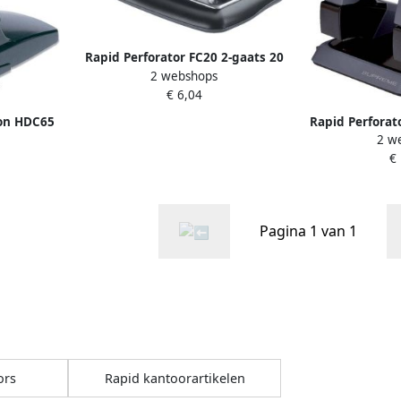
Rapid Perforator FC20 2-gaats 20
2 webshops
vel zwart
€ 6,04
ion HDC65
Rapid Perforat
2 w
zwart
gaats 30v
€
Pagina 1 van 1
ors
Rapid kantoorartikelen