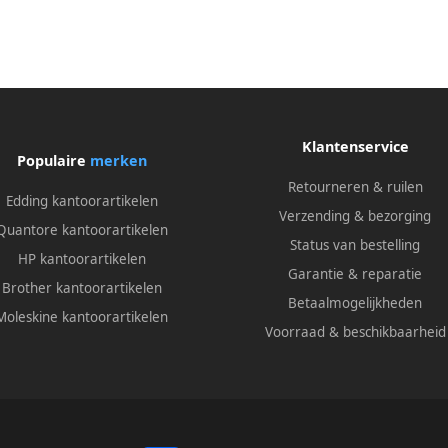
Klantenservice
Populaire
merken
Retourneren & ruilen
Edding kantoorartikelen
Verzending & bezorging
Quantore kantoorartikelen
Status van bestelling
HP kantoorartikelen
Garantie & reparatie
Brother kantoorartikelen
Betaalmogelijkheden
Moleskine kantoorartikelen
Voorraad & beschikbaarheid