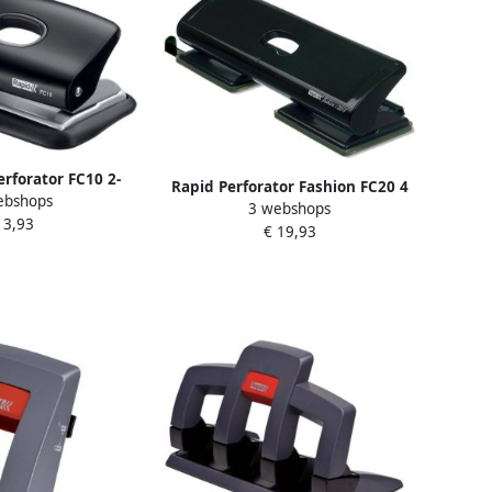
erforator FC10 2-
Rapid Perforator Fashion FC20 4
ebshops
 blad zwart
3 webshops
gaats 20 vel zwart
 3,93
€ 19,93