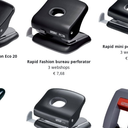
Rapid mini p
3 w
gaats 10
on Eco 20
€
Rapid Fashion bureau perforator
3 webshops
FC30 2 gaats 30 vel zwart
€ 7,68