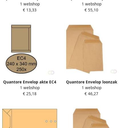
1 webshop
1 webshop
229x324mm bruinkraft 250
P185 185x280mm bruinkraft
€ 13,33
€ 55,10
stuks
500 stuks
Quantore Envelop akte EC4
Quantore Envelop loonzak
1 webshop
1 webshop
240x340mm bruinkraft 250
85x125 70gr bruin 1000
€ 25,18
€ 46,27
stuks
stuks