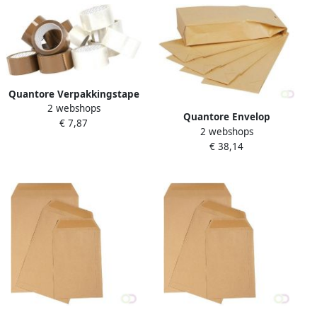
Quantore Verpakkingstape
2 webshops
50mmx60m PP bruin 6
Quantore Envelop
€ 7,87
rollen
2 webshops
monsterzak 120x285x50mm
€ 38,14
120gr m2 br 250 stuks