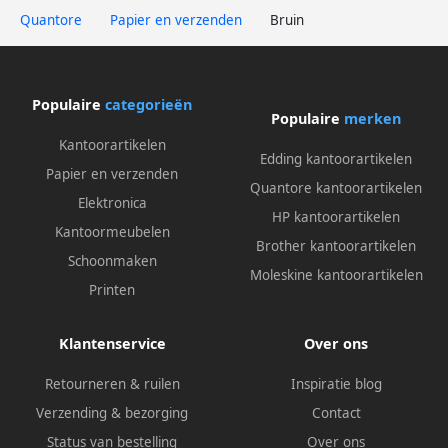
Quantore
Papier en verzenden
Bruin
Populaire
categorieën
Populaire
merken
Kantoorartikelen
Edding kantoorartikelen
Papier en verzenden
Quantore kantoorartikelen
Elektronica
HP kantoorartikelen
Kantoormeubelen
Brother kantoorartikelen
Schoonmaken
Moleskine kantoorartikelen
Printen
Klantenservice
Over ons
Retourneren & ruilen
Inspiratie blog
Verzending & bezorging
Contact
Status van bestelling
Over ons