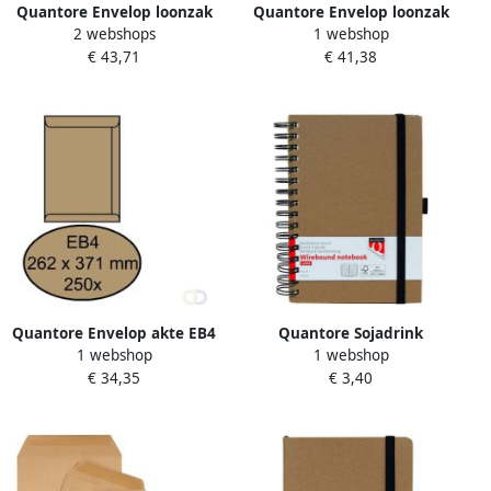
Quantore Envelop loonzak
Quantore Envelop loonzak
2 webshops
1 webshop
114x162 70gr bruin 1000
95x145 70gr bruin 1000
€ 43,71
€ 41,38
stuks
stuks
Quantore Envelop akte EB4
Quantore Sojadrink
1 webshop
1 webshop
262x371mm bruinkraft 250
Campina plantaardig pak 1
€ 34,35
€ 3,40
stuks
liter