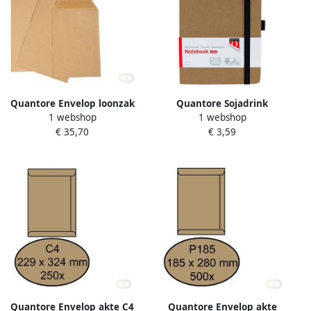
Quantore Envelop loonzak
Quantore Sojadrink
1 webshop
1 webshop
65x105 70gr bruin 1000
Campina plantaardig pak 1
€ 35,70
€ 3,59
stuks
liter
Quantore Envelop akte C4
Quantore Envelop akte