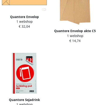
Quantore Envelop
1 webshop
monsterzak 100x245x40mm
€ 32,04
bruin 250 stuks
Quantore Envelop akte C5
1 webshop
162x229mm bruinkraft 90g
€ 14,74
m² 500 stuks
Quantore Sojadrink
1 webshop
Campina plantaardig pak 1