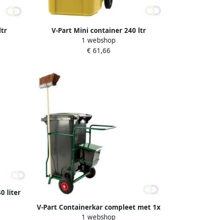
ltr
V-Part Mini container 240 ltr
1 webshop
€ 61,66
0 liter
res)
V-Part Containerkar compleet met 1x
1 webshop
240 liter container en accessoires