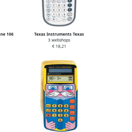
ine 106
Texas Instruments Texas
3 webshops
it
wetenschappelijke rekenmachine TI-
€ 18,21
30XB Multiview werkt op batterijen