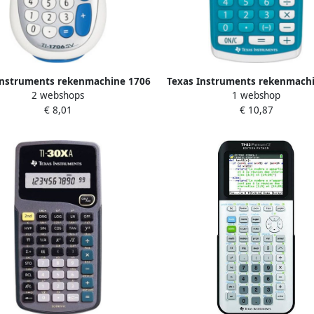
Instruments rekenmachine 1706
Texas Instruments rekenmach
2 webshops
1 webshop
SV 8 x 14 5 cm zilver wit
II 8 9 x 18 x 2 cm blauw w
€ 8,01
€ 10,87