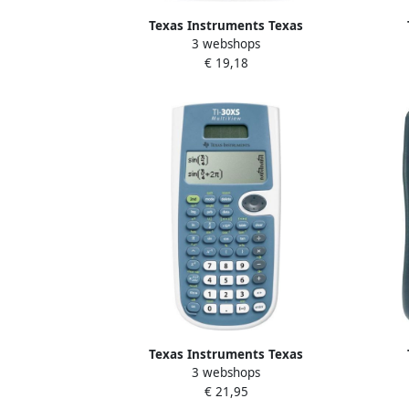
Texas Instruments Texas
3 webshops
bureaurekenmachine TI-5018SV
weten
€ 19,18
Texas Instruments Texas
3 webshops
wetenschappelijke rekenmachine TI-
bu
€ 21,95
30XS Multiview werkt op zonnecellen