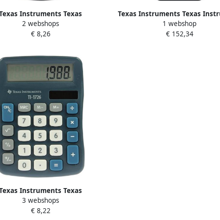
Texas Instruments Texas
Texas Instruments Texas Inst
2 webshops
1 webshop
schappelijke rekenmachine TI-
TI-83 Premium CE Python Calc
€ 8,26
€ 152,34
30XA
Texas Instruments Texas
3 webshops
reaurekenmachine TI-1726
€ 8,22