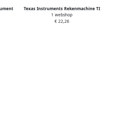
rument
Texas Instruments Rekenmachine TI
1 webshop
ulator
little professor solar
€ 22,26