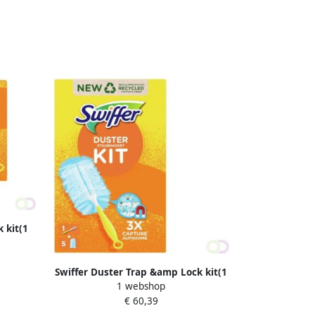
 kit(1
)
Swiffer Duster Trap &amp Lock kit(1
1 webshop
Handvat + 5 Navullingen )
€ 60,39