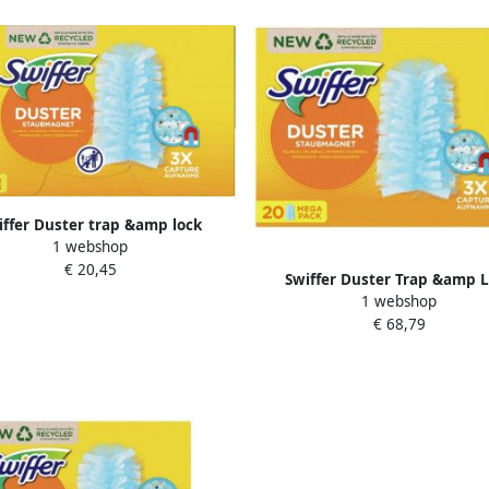
iffer Duster trap &amp lock
1 webshop
vullingen pak van 15 stuks
€ 20,45
Swiffer Duster Trap &amp 
1 webshop
navullingen x20
€ 68,79