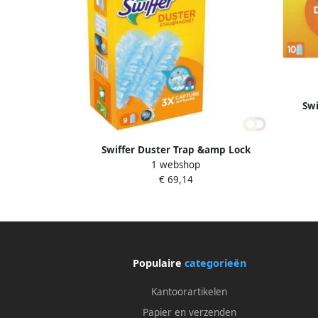
Swi
Swiffer Duster Trap &amp Lock
1 webshop
navullingen Met Een Geur Van Ambi
€ 69,14
Pur x9
Populaire
categorieën
Kantoorartikelen
Papier en verzenden