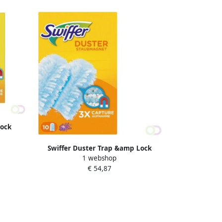
Lock
Swiffer Duster Trap &amp Lock
1 webshop
navullingen Met Een Lavendelgeur x10
€ 54,87