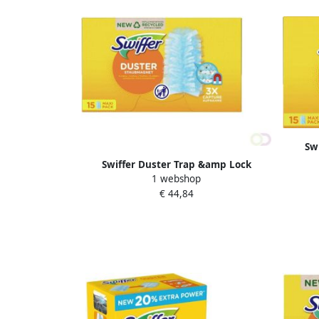
Sw
na
Swiffer Duster Trap &amp Lock
1 webshop
navullingen x15
€ 44,84