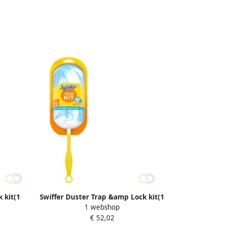
 kit(1
Swiffer Duster Trap &amp Lock kit(1
1 webshop
)
Handvat + 5 Navullingen )
€ 52,02