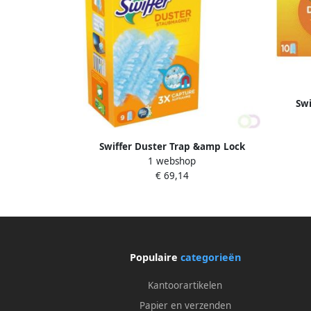
Swi
Swiffer Duster Trap &amp Lock
1 webshop
navullingen Met Een Geur Van Ambi
€ 69,14
Pur x9
Populaire
categorieën
Kantoorartikelen
Papier en verzenden