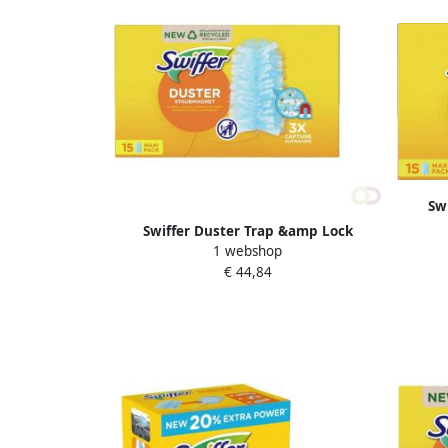
Sw
na
Swiffer Duster Trap &amp Lock
1 webshop
navullingen x15
€ 44,84