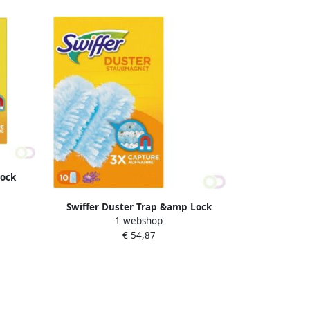
Lock
Swiffer Duster Trap &amp Lock
1 webshop
navullingen Met Een Lavendelgeur x10
€ 54,87