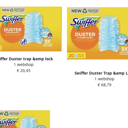
iffer Duster trap &amp lock
1 webshop
vullingen pak van 15 stuks
€ 20,45
Swiffer Duster Trap &amp 
1 webshop
navullingen x20
€ 68,79