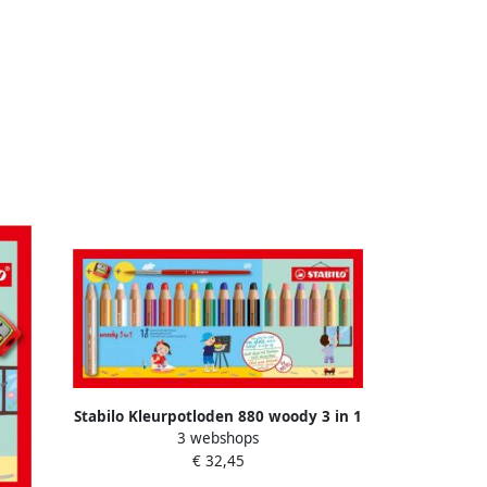
Stabilo Kleurpotloden 880 woody 3 in 1
3 webshops
incl puntenslijper en penseel assorti
€ 32,45
etui Ã 18 stuks