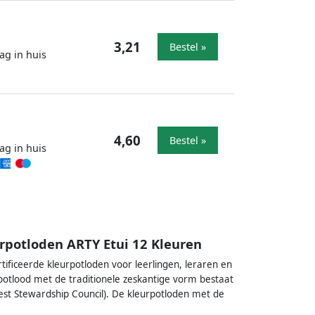
3,21
Bestel »
ag in huis
4,60
Bestel »
ag in huis
urpotloden ARTY Etui 12 Kleuren
ificeerde kleurpotloden voor leerlingen, leraren en
otlood met de traditionele zeskantige vorm bestaat
rest Stewardship Council). De kleurpotloden met de