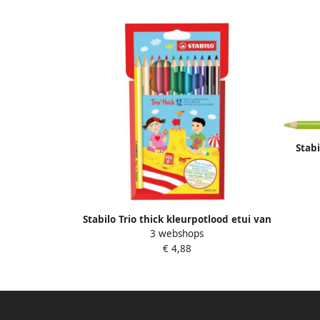
Stab
k
Stabilo Trio thick kleurpotlood etui van
3 webshops
12 stuks in geassorteerde kleuren
€ 4,88