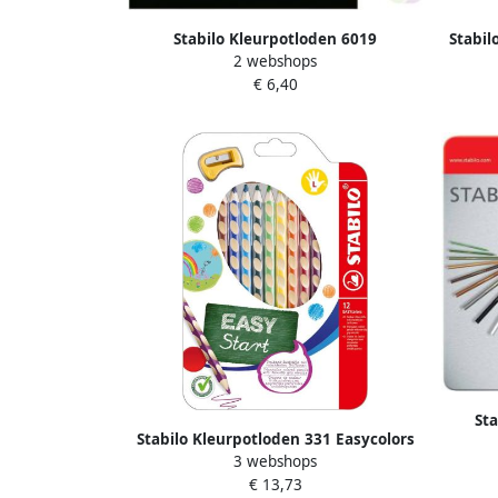
Stabilo Kleurpotloden 6019
Stabil
2 webshops
GREENcolors Arty assorti etui Ã 24
A
€ 6,40
stuks
Sta
Stabilo Kleurpotloden 331 Easycolors
me
3 webshops
linkshandig inclusief puntenslijper
€ 13,73
assorti etui Ã 12 stuks