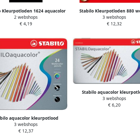
o Kleurpotloden 1624 aquacolor
Stabilo Kleurpotloden 880 
2 webshops
3 webshops
rty assorti etui Ã 12 stuks
inclusief puntenslijper pastel 
€ 4,19
€ 12,32
etui Ã 6 stuks
Stabilo aquacolor kleurpot
3 webshops
metalen doos van 12 stuks
€ 6,20
geassorteerde kleuren
bilo aquacolor kleurpotlood
3 webshops
talen doos van 24 stuks in
€ 12,37
geassorteerde kleuren