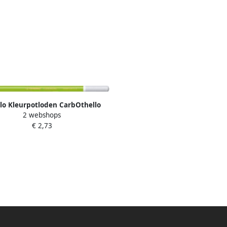
ilo Kleurpotloden CarbOthello
2 webshops
alkpastel middenloofgroen
€ 2,73