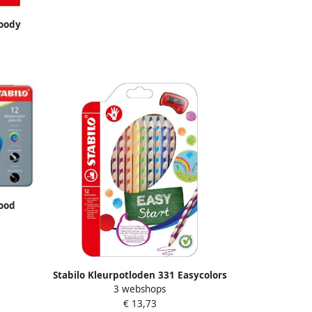
woody
assorti
lood
 in
Stabilo Kleurpotloden 331 Easycolors
3 webshops
rechtshandig inclusief puntenslijper
€ 13,73
assorti etui Ã 12 stuks