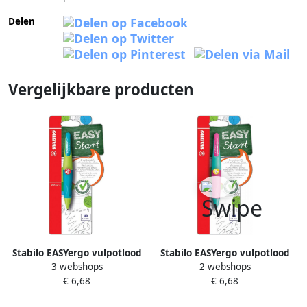
Delen
Vergelijkbare producten
Stabilo EASYergo vulpotlood
Stabilo EASYergo vulpotlood
3 webshops
2 webshops
1 4 mm voor rechtshandigen
1 4 mm voor linkshandigen
€ 6,68
€ 6,68
blister van 1 stuk groen en
blister van 1 stuk turkoois en
marine
roze