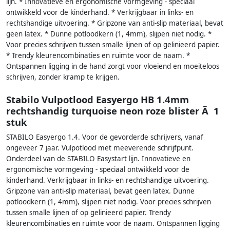
lijn. * Innovatieve en ergonomische vormgeving - speciaal
ontwikkeld voor de kinderhand. * Verkrijgbaar in links- en
rechtshandige uitvoering. * Gripzone van anti-slip materiaal, bevat
geen latex. * Dunne potloodkern (1, 4mm), slijpen niet nodig. *
Voor precies schrijven tussen smalle lijnen of op gelinieerd papier.
* Trendy kleurencombinaties en ruimte voor de naam. *
Ontspannen ligging in de hand zorgt voor vloeiend en moeiteloos
schrijven, zonder kramp te krijgen.
Stabilo Vulpotlood Easyergo HB 1.4mm
rechtshandig turquoise neon roze blister Ã 1
stuk
STABILO Easyergo 1.4. Voor de gevorderde schrijvers, vanaf
ongeveer 7 jaar. Vulpotlood met meeverende schrijfpunt.
Onderdeel van de STABILO Easystart lijn. Innovatieve en
ergonomische vormgeving - speciaal ontwikkeld voor de
kinderhand. Verkrijgbaar in links- en rechtshandige uitvoering.
Gripzone van anti-slip materiaal, bevat geen latex. Dunne
potloodkern (1, 4mm), slijpen niet nodig. Voor precies schrijven
tussen smalle lijnen of op gelinieerd papier. Trendy
kleurencombinaties en ruimte voor de naam. Ontspannen ligging