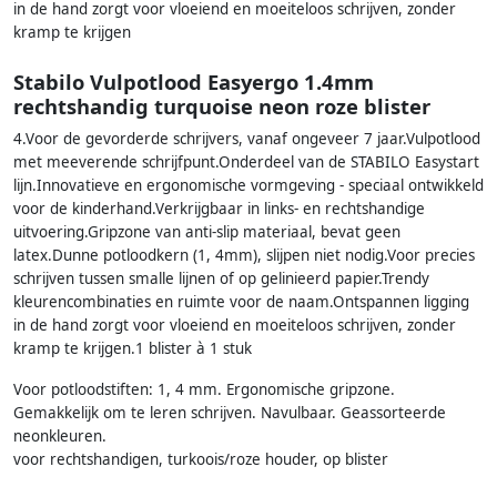
in de hand zorgt voor vloeiend en moeiteloos schrijven, zonder
kramp te krijgen
Stabilo Vulpotlood Easyergo 1.4mm
rechtshandig turquoise neon roze blister
4.Voor de gevorderde schrijvers, vanaf ongeveer 7 jaar.Vulpotlood
met meeverende schrijfpunt.Onderdeel van de STABILO Easystart
lijn.Innovatieve en ergonomische vormgeving - speciaal ontwikkeld
voor de kinderhand.Verkrijgbaar in links- en rechtshandige
uitvoering.Gripzone van anti-slip materiaal, bevat geen
latex.Dunne potloodkern (1, 4mm), slijpen niet nodig.Voor precies
schrijven tussen smalle lijnen of op gelinieerd papier.Trendy
kleurencombinaties en ruimte voor de naam.Ontspannen ligging
in de hand zorgt voor vloeiend en moeiteloos schrijven, zonder
kramp te krijgen.1 blister à 1 stuk
Voor potloodstiften: 1, 4 mm. Ergonomische gripzone.
Gemakkelijk om te leren schrijven. Navulbaar. Geassorteerde
neonkleuren.
voor rechtshandigen, turkoois/roze houder, op blister