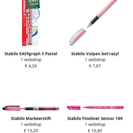
Stabilo EASYgraph S Pastel
Stabilo Vulpen beCrazy!
1 webshop
1 webshop
potlood HB 3 15 mm blister
medium pastel roze
€ 4,26
€ 7,87
van 2 stuks voor
rechtshandigen roze
Stabilo Markeerstift
Stabilo Fineliner Sensor 189
1 webshop
1 webshop
Navigator 545 56 roze
56 fijn roze
€ 13,20
€ 10,80