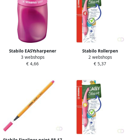
Stabilo EASYsharpener
Stabilo Rollerpen
3 webshops
2 webshops
potloodslijper 2 gaten voor
Easyoriginal rechtshandig
€ 4,66
€ 5,37
linkshandigen roze
medium pastel poederroze
blister Ã 1 stuk
Stabilo Fineliner point 88 17