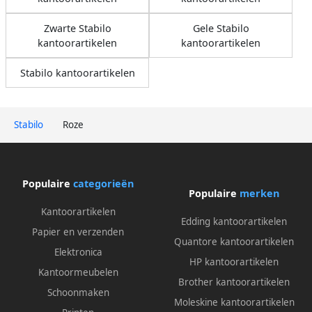
Zwarte Stabilo
Gele Stabilo
kantoorartikelen
kantoorartikelen
Stabilo kantoorartikelen
Stabilo
Roze
Populaire
categorieën
Populaire
merken
Kantoorartikelen
Edding kantoorartikelen
Papier en verzenden
Quantore kantoorartikelen
Elektronica
HP kantoorartikelen
Kantoormeubelen
Brother kantoorartikelen
Schoonmaken
Moleskine kantoorartikelen