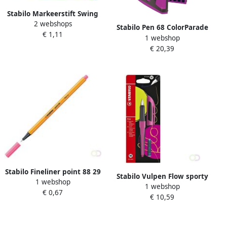
Stabilo Markeerstift Swing
2 webshops
Cool 275 56 roze
Stabilo Pen 68 ColorParade
€ 1,11
1 webshop
lila-grijze doos 20 stuks in
€ 20,39
geassorteerde kleuren
Stabilo Fineliner point 88 29
Stabilo Vulpen Flow sporty
1 webshop
fijn roze
1 webshop
medium berry blister Ã 1
€ 0,67
€ 10,59
stuk