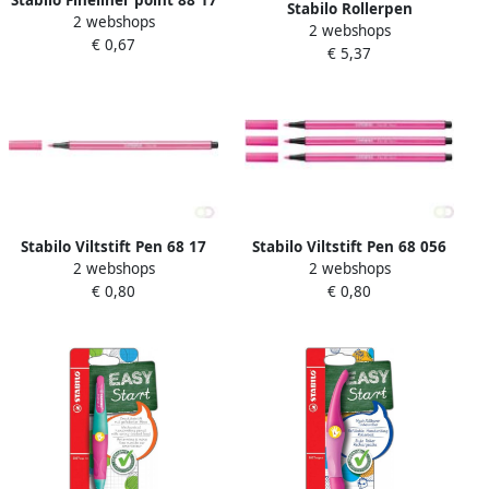
Stabilo Rollerpen
2 webshops
fijn heliotrope
2 webshops
Easyoriginal linkshandig
€ 0,67
€ 5,37
medium pastel poederroze
blister Ã 1 stuk
Stabilo Viltstift Pen 68 17
Stabilo Viltstift Pen 68 056
2 webshops
2 webshops
medium heliotrope
medium neon roze
€ 0,80
€ 0,80