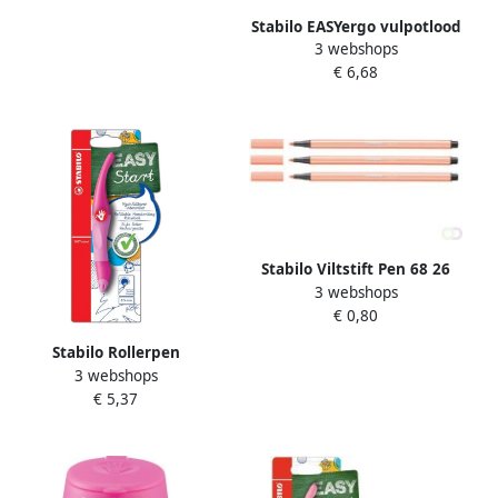
Stabilo EASYergo vulpotlood
3 webshops
1 4 mm voor
€ 6,68
rechtshandigen blister van
1 stuk turkoois en roze
Stabilo Viltstift Pen 68 26
3 webshops
medium apricot
€ 0,80
Stabilo Rollerpen
3 webshops
Easyoriginal rechtshandig
€ 5,37
roze lichtroze blister Ã 1
stuk