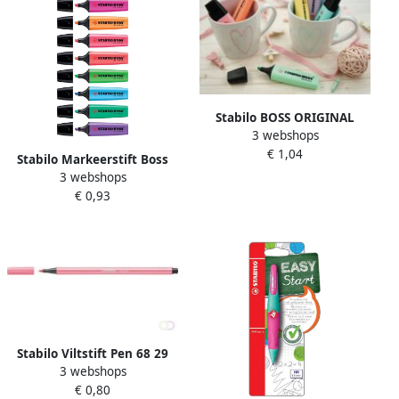
Stabilo BOSS ORIGINAL
3 webshops
Pastel markeerstift frozen
€ 1,04
fuchsia (fuchsia)
Stabilo Markeerstift Boss
3 webshops
Original 70 56 roze
€ 0,93
Stabilo Viltstift Pen 68 29
3 webshops
medium roze
€ 0,80