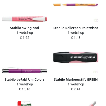
Stabilo swing cool
Stabilo Rollerpen PointVisco
1 webshop
1 webshop
markeerstift cherry
1099 56 fijn roze
€ 1,62
€ 1,48
blossom pink
Stabilo beFab! Uni Colors
Stabilo Markeerstift GREEN
1 webshop
1 webshop
vulpen roze
BOSS 6070 129 pastel
€ 10,10
€ 2,41
poederroze