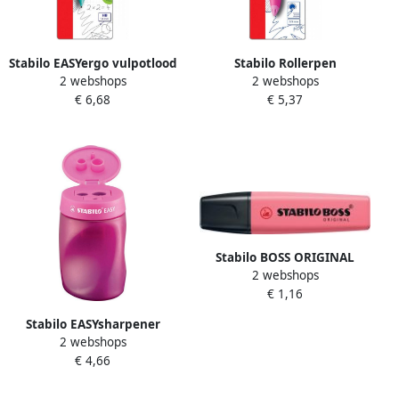
Stabilo EASYergo vulpotlood
Stabilo Rollerpen
2 webshops
2 webshops
1 4 mm voor linkshandigen
Easyoriginal linkshandig
€ 6,68
€ 5,37
blister van 1 stuk turkoois
roze lichtroze blister Ã 1
en roze
stuk
Stabilo BOSS ORIGINAL
2 webshops
Pastel markeerstift cherry
€ 1,16
blossom (lichtroze)
Stabilo EASYsharpener
2 webshops
potloodslijper 2 gaten voor
€ 4,66
rechtshandigen roze