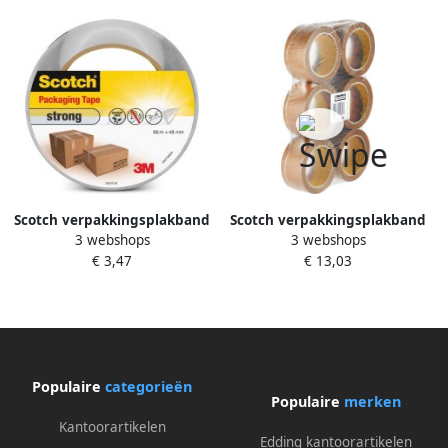
Scotch verpakkingsplakband
Scotch verpakkingsplakband
3 webshops
3 webshops
Classic ft 48 mm x 66 m
Classic ft 50 mm x 66 m
€ 3,47
€ 13,03
transparant per rol
bruin pak van 6 rollen
Populaire
categorieën
Populaire
merken
Kantoorartikelen
Edding kantoorartikelen