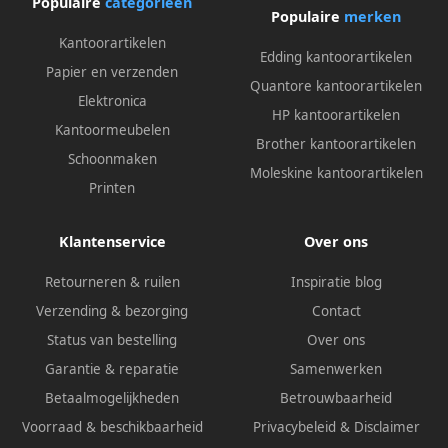
Populaire
categorieën
Populaire
merken
Kantoorartikelen
Edding kantoorartikelen
Papier en verzenden
Quantore kantoorartikelen
Elektronica
HP kantoorartikelen
Kantoormeubelen
Brother kantoorartikelen
Schoonmaken
Moleskine kantoorartikelen
Printen
Klantenservice
Over ons
Retourneren & ruilen
Inspiratie blog
Verzending & bezorging
Contact
Status van bestelling
Over ons
Garantie & reparatie
Samenwerken
Betaalmogelijkheden
Betrouwbaarheid
Voorraad & beschikbaarheid
Privacybeleid
&
Disclaimer