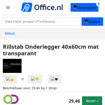
Rillstab
Rillstab Onderlegger 40x60cm mat
transparant
0
Beschikbaar voor
bij
shop:
29,46
1
29,46
Bestel »