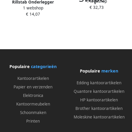
1 webshop
40x60cm transparant
Rillstab Onderlegger
€ 32,73
1 webshop
40x60cm mat transparant
€ 14,07
Populaire
categorieën
Populaire
merken
Kantoorartikelen
Edding kantoorartikelen
Papier en verzenden
Quantore kantoorartikelen
Elektronica
HP kantoorartikelen
Kantoormeubelen
Brother kantoorartikelen
Schoonmaken
Moleskine kantoorartikelen
Printen