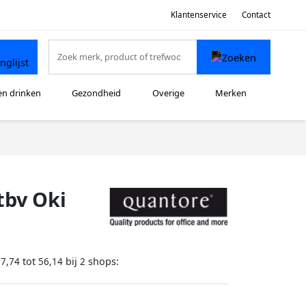
Klantenservice
Contact
en drinken
Gezondheid
Overige
Merken
tbv Oki
tot
bij
shops:
37,74
56,14
2