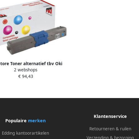
ore Toner alternatief tbv Oki
2 webshops
46471103 blauw
€ 94,43
Klantenservice
Populaire
merken
Retourneren & ruilen
Edding kantoorartikelen
Verzending & bezorging