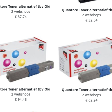
ore Toner alternatief tbv Oki
Quantore Toner alternatief t
2 webshops
44469723 rood
2 webshops
44574802 zwart
€ 37,74
€ 32,54
ore Toner alternatief tbv Oki
Quantore Toner alternatief t
2 webshops
46471102 rood
2 webshops
46508710 rood
€ 94,43
€ 62,24