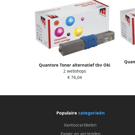
Quant
Quantore Toner alternatief tbv Oki
2 webshops
44844505 geel
€ 76,04
Populaire
categorieën
Kantoorartikelen
Papier en verzenden