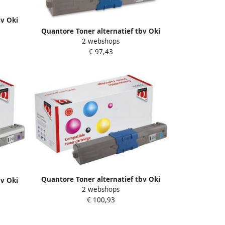
bv Oki
Quantore Toner alternatief tbv Oki
2 webshops
46507613 geel
€ 97,43
Quantore Toner alternatief tbv Oki
bv Oki
2 webshops
46490607 blauw
€ 100,93