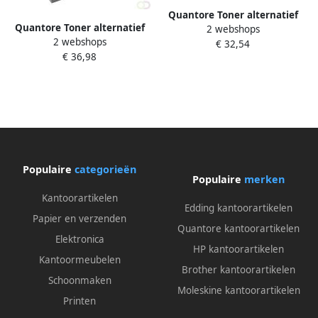
Quantore Toner alternatief
Quantore Toner alternatief
2 webshops
tbv Oki 44574802 zwart
2 webshops
tbv Oki 46508712 zwart
€ 32,54
€ 36,98
Populaire
categorieën
Populaire
merken
Kantoorartikelen
Edding kantoorartikelen
Papier en verzenden
Quantore kantoorartikelen
Elektronica
HP kantoorartikelen
Kantoormeubelen
Brother kantoorartikelen
Schoonmaken
Moleskine kantoorartikelen
Printen