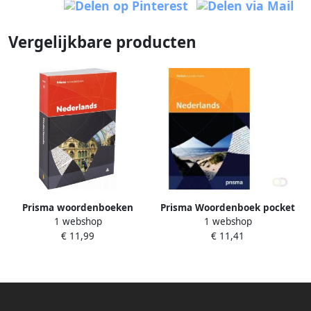
Vergelijkbare producten
Prisma woordenboeken
Prisma Woordenboek pocket
1 webshop
1 webshop
Prisma pocket woordenboek
Nederlands
€ 11,99
€ 11,41
Nederlands Belgische editie