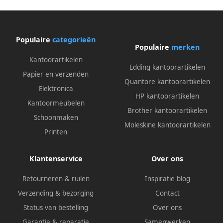
Populaire
categorieën
Populaire
merken
Kantoorartikelen
Edding kantoorartikelen
Papier en verzenden
Quantore kantoorartikelen
Elektronica
HP kantoorartikelen
Kantoormeubelen
Brother kantoorartikelen
Schoonmaken
Moleskine kantoorartikelen
Printen
Klantenservice
Over ons
Retourneren & ruilen
Inspiratie blog
Verzending & bezorging
Contact
Status van bestelling
Over ons
Garantie & reparatie
Samenwerken