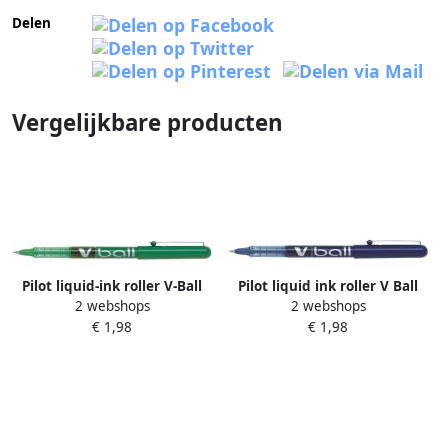
Delen
Vergelijkbare producten
Pilot liquid-ink roller V-Ball
Pilot liquid ink roller V Ball
2 webshops
2 webshops
V5 groen
V5 blauw
€ 1,98
€ 1,98