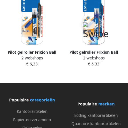
Pilot gelroller Frixion Ball
Pilot gelroller Frixion Ball
2 webshops
2 webshops
blister van 4 stuks (1
blister van 4 stuks (1
€ 6,33
€ 6,33
gelroller + 3 vullingen) zwart
gelroller + 3 vullingen) blauw
Populaire
categorieën
Populaire
merken
Kantoorartikelen
Edding kantoorartikelen
Papier en verzenden
Quantore kantoorartikelen
Elektronica