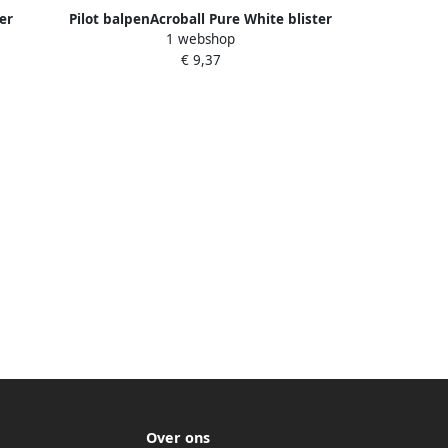
er
Pilot balpenAcroball Pure White blister
1 webshop
m punt
van 3 + 1 gratis in basiskleuren
€ 9,37
Over ons