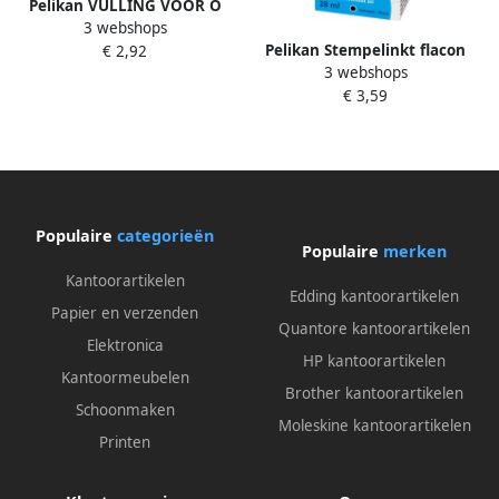
Pelikan VULLING VOOR O
3 webshops
TWIST BLAUW DOOS MET 5
Pelikan Stempelinkt flacon
€ 2,92
STUKS
3 webshops
28ml zwart
€ 3,59
Populaire
categorieën
Populaire
merken
Kantoorartikelen
Edding kantoorartikelen
Papier en verzenden
Quantore kantoorartikelen
Elektronica
HP kantoorartikelen
Kantoormeubelen
Brother kantoorartikelen
Schoonmaken
Moleskine kantoorartikelen
Printen