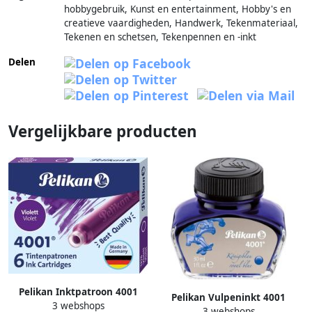
hobbygebruik, Kunst en entertainment, Hobby's en
creatieve vaardigheden, Handwerk, Tekenmateriaal,
Tekenen en schetsen, Tekenpennen en -inkt
Delen
Vergelijkbare producten
Pelikan Inktpatroon 4001
Pelikan Vulpeninkt 4001
3 webshops
violet 6 stuks
3 webshops