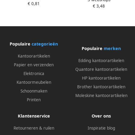
30ml koningsblauw
€ 0,81
€ 3,48
Populaire
categorieën
Populaire
merken
Kantoorartikelen
Edding kantoorartikelen
Papier en verzenden
Quantore kantoorartikelen
Elektronica
HP kantoorartikelen
Kantoormeubelen
Brother kantoorartikelen
Schoonmaken
Moleskine kantoorartikelen
Printen
Klantenservice
Over ons
Retourneren & ruilen
Inspiratie blog