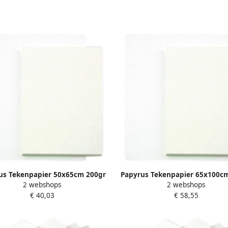
us Tekenpapier 50x65cm 200gr
Papyrus Tekenpapier 65x100c
2 webshops
2 webshops
100 vel
125 vel
€ 40,03
€ 58,55