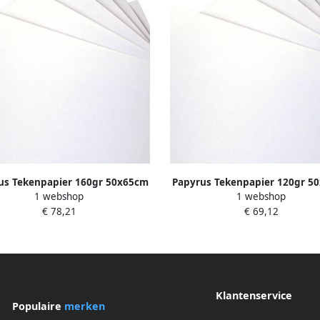
us Tekenpapier 160gr 50x65cm
Papyrus Tekenpapier 120gr 5
1 webshop
1 webshop
250 vel
250 vel
€ 78,21
€ 69,12
Klantenservice
Populaire
merken