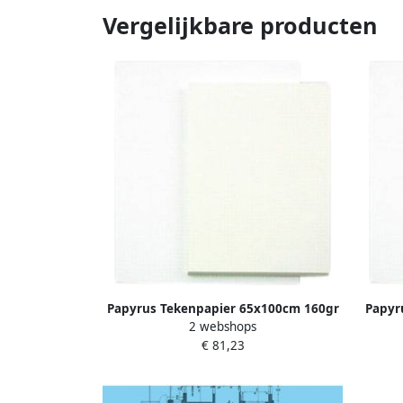
Vergelijkbare producten
Papyrus Tekenpapier 65x100cm 160gr
Papyr
2 webshops
125 vel
€ 81,23