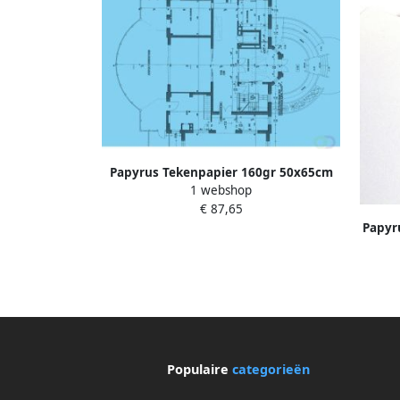
Papyrus Tekenpapier 160gr 50x65cm
1 webshop
250 vel
€ 87,65
Papyr
Populaire
categorieën