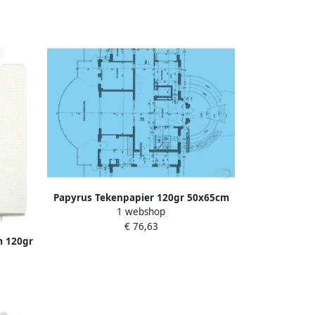
Papyrus Tekenpapier 120gr 50x65cm
1 webshop
250 vel
€ 76,63
m 120gr