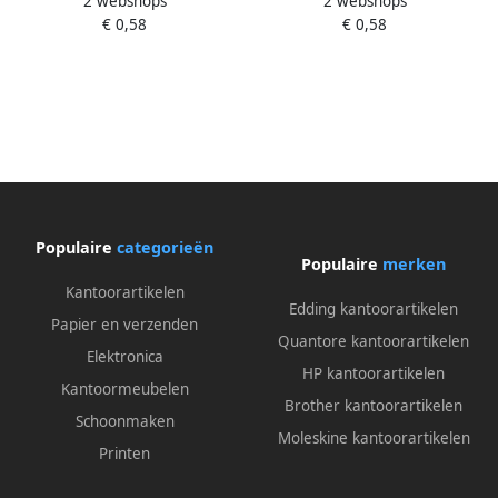
2 webshops
2 webshops
100 RT blauw
100 RT zwart doos 80 + 20
€ 0,58
€ 0,58
gratis
Populaire
categorieën
Populaire
merken
Kantoorartikelen
Edding kantoorartikelen
Papier en verzenden
Quantore kantoorartikelen
Elektronica
HP kantoorartikelen
Kantoormeubelen
Brother kantoorartikelen
Schoonmaken
Moleskine kantoorartikelen
Printen