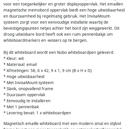
voor een toegankelijker en groter displayoppervlak. Het emaillen
magnetische memobord oppervlak biedt een hoge uitwisbaarheid
en duurzaamheid bij regelmatig gebruik. Het InvisaMount-
systeem zorgt voor een eenvoudige installatie waarbij de
bevestigingspunten netjes achter het bord zijn weggewerkt. Dit
droog uitwisbare bord heeft ook een ruim pennenbakje om
whiteboardmarkers en -wissers op te bergen.
Bij dit whiteboard wordt een Nobo whiteboardpen geleverd.
* Kleur: wit
* Materiaal: email
* Afmetingen: 58, 6 x 42, 9 x 1, 9 cm (B x H x D)
* Hoge uitwisbaarheid
* Met InvisaMount-systeem
* Slank, onopvallend frame
* Duurzaam oppervlak
* Eenvoudig te installeren
* Met 1 pennenbak
* Levering bevat: 1 x whiteboardpen
Magnetisch emaille whiteboard met een modern smal en stijlvol