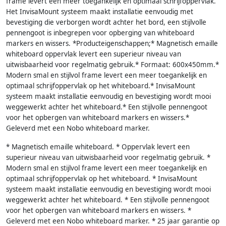
frame levert een meer toegankelijk en optimaal schrijfoppervlak.
Het InvisaMount systeem maakt installatie eenvoudig met
bevestiging die verborgen wordt achter het bord, een stijlvolle
pennengoot is inbegrepen voor opberging van whiteboard
markers en wissers. *Producteigenschappen;* Magnetisch emaille
whiteboard oppervlak levert een superieur niveau van
uitwisbaarheid voor regelmatig gebruik.* Formaat: 600x450mm.*
Modern smal en stijlvol frame levert een meer toegankelijk en
optimaal schrijfoppervlak op het whiteboard.* InvisaMount
systeem maakt installatie eenvoudig en bevestiging wordt mooi
weggewerkt achter het whiteboard.* Een stijlvolle pennengoot
voor het opbergen van whiteboard markers en wissers.*
Geleverd met een Nobo whiteboard marker.
* Magnetisch emaille whiteboard. * Oppervlak levert een
superieur niveau van uitwisbaarheid voor regelmatig gebruik. *
Modern smal en stijlvol frame levert een meer toegankelijk en
optimaal schrijfoppervlak op het whiteboard. * InvisaMount
systeem maakt installatie eenvoudig en bevestiging wordt mooi
weggewerkt achter het whiteboard. * Een stijlvolle pennengoot
voor het opbergen van whiteboard markers en wissers. *
Geleverd met een Nobo whiteboard marker. * 25 jaar garantie op