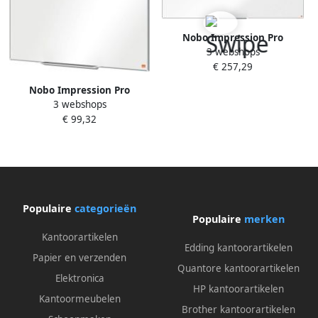
Nobo Impression Pro
3 webshops
magnetisch whiteboard
€ 257,29
emaille ft 180 x 90 cm
Nobo Impression Pro
3 webshops
magnetisch whiteboard
€ 99,32
emaille ft 90 x 60 cm
Populaire
categorieën
Populaire
merken
Kantoorartikelen
Edding kantoorartikelen
Papier en verzenden
Quantore kantoorartikelen
Elektronica
HP kantoorartikelen
Kantoormeubelen
Brother kantoorartikelen