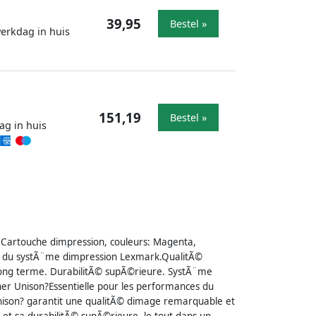
39,95
Bestel »
werkdag in huis
151,19
Bestel »
ag in huis
artouche dimpression, couleurs: Magenta,
es du systÃ¨me dimpression Lexmark.QualitÃ©
long terme. DurabilitÃ© supÃ©rieure. SystÃ¨me
er Unison?Essentielle pour les performances du
ison? garantit une qualitÃ© dimage remarquable et
 et sa durabilitÃ© supÃ©rieure, le tout dans un