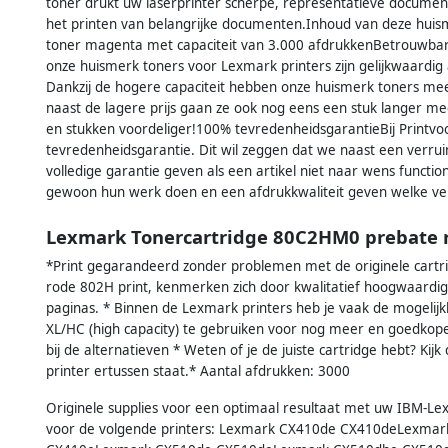
toner drukt uw laserprinter scherpe, representatieve document
het printen van belangrijke documenten.Inhoud van deze hu
toner magenta met capaciteit van 3.000 afdrukkenBetrouwbare
onze huismerk toners voor Lexmark printers zijn gelijkwaardig
Dankzij de hogere capaciteit hebben onze huismerk toners meer 
naast de lagere prijs gaan ze ook nog eens een stuk langer me
en stukken voordeliger!100% tevredenheidsgarantieBij Printv
tevredenheidsgarantie. Dit wil zeggen dat we naast een verru
volledige garantie geven als een artikel niet naar wens functio
gewoon hun werk doen en een afdrukkwaliteit geven welke 
Lexmark Tonercartridge 80C2HM0 prebate 
*Print gegarandeerd zonder problemen met de originele cartr
rode 802H print, kenmerken zich door kwalitatief hoogwaardige
paginas. * Binnen de Lexmark printers heb je vaak de mogelij
XL/HC (high capacity) te gebruiken voor nog meer en goedkoper
bij de alternatieven * Weten of je de juiste cartridge hebt? Kijk
printer ertussen staat.* Aantal afdrukken: 3000
Originele supplies voor een optimaal resultaat met uw IBM-Le
voor de volgende printers: Lexmark CX410de CX410deLexma