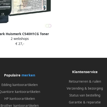
rk Huismerk C540H1CG Toner
2 webshops
Cyaan Hoge Capaciteit
€ 27,-
Klantenservice
Populaire
merken
Retourneren & ruilen
Edding kantoorartikelen
Verzending & bezorging
Quantore kantoorartikelen
Status van bestelling
HP kantoorartikelen
Garantie & reparatie
Brother kantoorartikelen