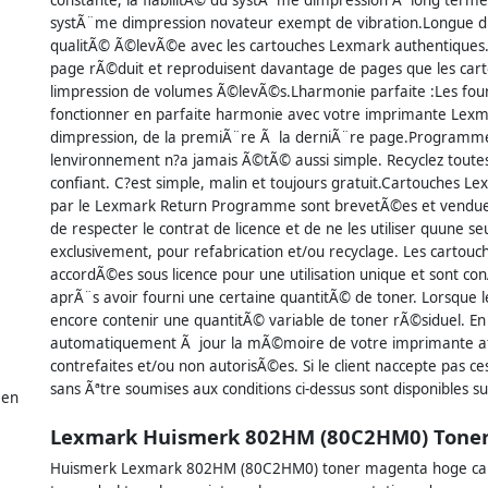
systÃ¨me dimpression novateur exempt de vibration.Longue 
qualitÃ© Ã©levÃ©e avec les cartouches Lexmark authentiques.
page rÃ©duit et reproduisent davantage de pages que les carto
limpression de volumes Ã©levÃ©s.Lharmonie parfaite :Les fou
fonctionner en parfaite harmonie avec votre imprimante Lexmar
dimpression, de la premiÃ¨re Ã la derniÃ¨re page.Programme
lenvironnement n?a jamais Ã©tÃ© aussi simple. Recyclez toute
confiant. C?est simple, malin et toujours gratuit.Cartouches
par le Lexmark Return Programme sont brevetÃ©es et vendues 
de respecter le contrat de licence et de ne les utiliser quune s
exclusivement, pour refabrication et/ou recyclage. Les cartou
accordÃ©es sous licence pour une utilisation unique et sont con
aprÃ¨s avoir fourni une certaine quantitÃ© de toner. Lorsque 
encore contenir une quantitÃ© variable de toner rÃ©siduel. En
automatiquement Ã jour la mÃ©moire de votre imprimante afin
contrefaites et/ou non autorisÃ©es. Si le client naccepte pas 
sans Ãªtre soumises aux conditions ci-dessus sont disponibles 
 en
Lexmark Huismerk 802HM (80C2HM0) Toner
Huismerk Lexmark 802HM (80C2HM0) toner magenta hoge cap