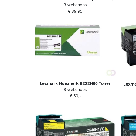
3 webshops
Toner Zwart Hoge Capaciteit
€ 39,95
Lexmark Huismerk B222H00 Toner
Lexma
3 webshops
Zwart Hoge Capaciteit
To
€ 59,-