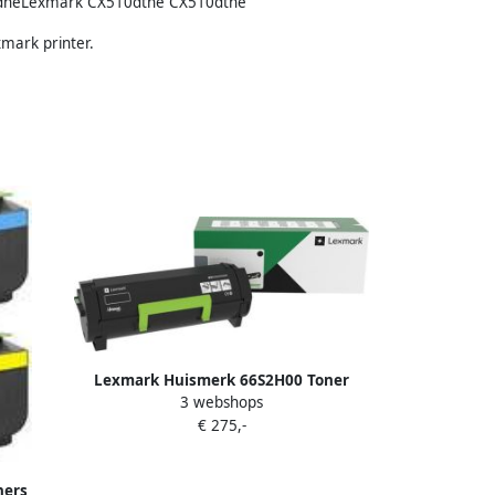
heLexmark CX510dthe CX510dthe
mark printer.
Lexmark Huismerk 66S2H00 Toner
3 webshops
Zwart Hoge Capaciteit
€ 275,-
ners