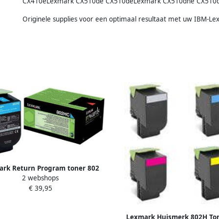
CX410eLexmark CX510de CX510deLexmark CX510dhe CX510d
Originele supplies voor een optimaal resultaat met uw IBM-Lex
rk Return Program toner 802
2 webshops
0 pagina&apos;s OEM 80C2HC0
€ 39,95
cyaan
Lexmark Huismerk 802H To