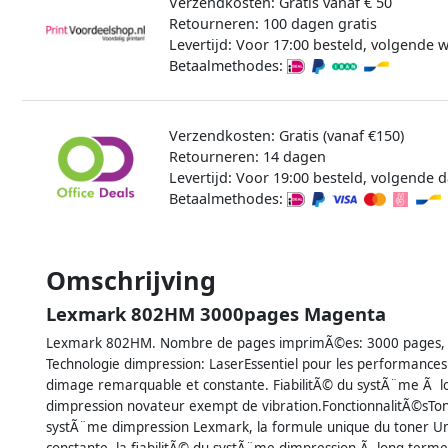
Verzendkosten: Gratis vanaf € 50
Retourneren: 100 dagen gratis
Levertijd: Voor 17:00 besteld, volgende 
Betaalmethodes:
Verzendkosten: Gratis (vanaf €150)
Retourneren: 14 dagen
Levertijd: Voor 19:00 besteld, volgende d
Betaalmethodes:
Omschrijving
Lexmark 802HM 3000pages Magenta
Lexmark 802HM. Nombre de pages imprimÃ©es: 3000 pages, C
Technologie dimpression: LaserEssentiel pour les performanc
dimage remarquable et constante. FiabilitÃ© du systÃ¨me Ã 
dimpression novateur exempt de vibration.FonctionnalitÃ©sTon
systÃ¨me dimpression Lexmark, la formule unique du toner Un
constante, la fiabilitÃ© du systÃ¨me dimpression Ã long terme