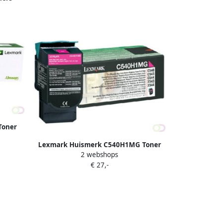
ren)
Toner
it
Lexmark Huismerk C540H1MG Toner
2 webshops
Magenta Hoge Capaciteit
€ 27,-