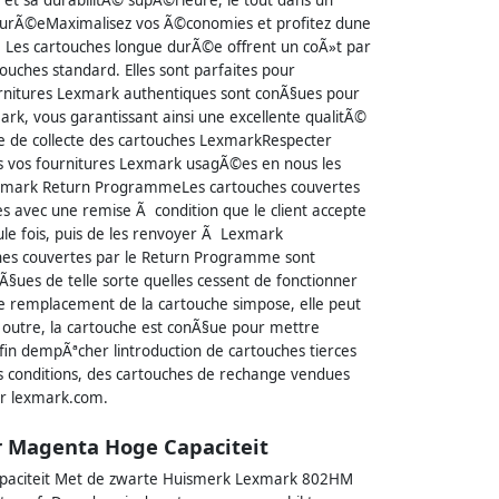
durÃ©eMaximalisez vos Ã©conomies et profitez dune
 Les cartouches longue durÃ©e offrent un coÃ»t par
uches standard. Elles sont parfaites pour
rnitures Lexmark authentiques sont conÃ§ues pour
k, vous garantissant ainsi une excellente qualitÃ©
 de collecte des cartouches LexmarkRespecter
s vos fournitures Lexmark usagÃ©es en nous les
 Lexmark Return ProgrammeLes cartouches couvertes
avec une remise Ã condition que le client accepte
eule fois, puis de les renvoyer Ã Lexmark
ches couvertes par le Return Programme sont
Ã§ues de telle sorte quelles cessent de fonctionner
le remplacement de la cartouche simpose, elle peut
 outre, la cartouche est conÃ§ue pour mettre
 dempÃªcher lintroduction de cartouches tierces
ces conditions, des cartouches de rechange vendues
sur lexmark.com.
 Magenta Hoge Capaciteit
aciteit Met de zwarte Huismerk Lexmark 802HM