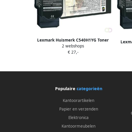
Lexmark Huismerk C540H1YG Toner
Lexma
2 webshops
Geel Hoge Capaciteit
€ 27,-
Populaire
categorieën
Kantoorartikelen
Papier en verzenden
Elektronica
Kantoormeubelen