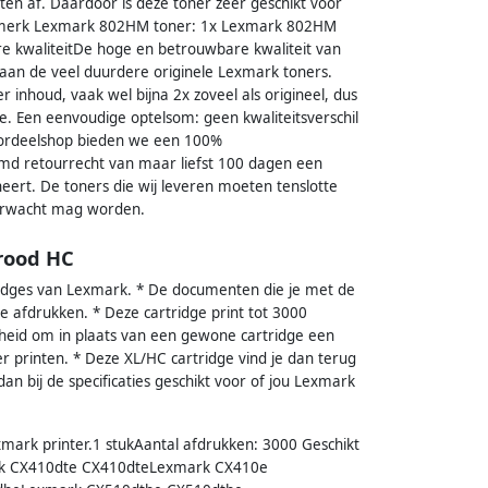
en af. Daardoor is deze toner zeer geschikt voor
ismerk Lexmark 802HM toner: 1x Lexmark 802HM
 kwaliteitDe hoge en betrouwbare kwaliteit van
 aan de veel duurdere originele Lexmark toners.
inhoud, vaak wel bijna 2x zoveel als origineel, dus
e. Een eenvoudige optelsom: geen kwaliteitsverschil
oordeelshop bieden we een 100%
imd retourrecht van maar liefst 100 dagen een
neert. De toners die wij leveren moeten tenslotte
verwacht mag worden.
rood HC
idges van Lexmark. * De documenten die je met de
 afdrukken. * Deze cartridge print tot 3000
kheid om in plaats van een gewone cartridge een
 printen. * Deze XL/HC cartridge vind je dan terug
 dan bij de specificaties geschikt voor of jou Lexmark
xmark printer.1 stukAantal afdrukken: 3000 Geschikt
rk CX410dte CX410dteLexmark CX410e