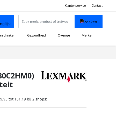
Klantenservice
Contact
en drinken
Gezondheid
Overige
Merken
80C2HM0)
teit
tot
bij
shops:
39,95
151,19
2