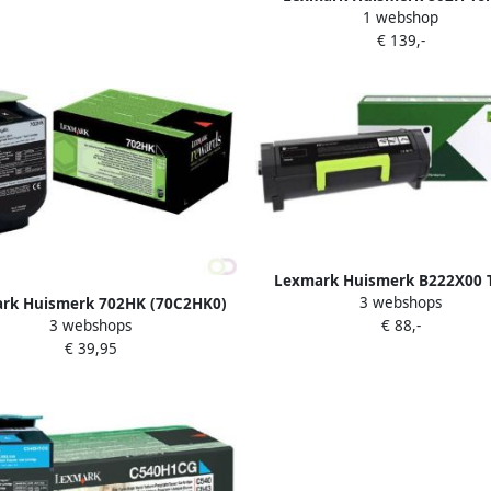
1 webshop
Multipack (zwart en 3 kleu
€ 139,-
Lexmark Huismerk B222X00 
3 webshops
rk Huismerk 702HK (70C2HK0)
Zwart ExtraHoge Capacite
3 webshops
€ 88,-
ner Zwart Hoge Capaciteit
€ 39,95