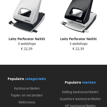
Leitz Perforator NeXXt
Leitz Perforator NeXXt
3 webshops
3 webshops
archief metaal 40 vel grijs
archief metaal 40 vel zwart
€ 22,39
€ 22,39
Populaire
categorieën
Populaire
merken
Kantoorartikelen
Edding kantoorartikelen
Papier en verzenden
Quantore kantoorartikelen
Elektronica
HP kantoorartikelen