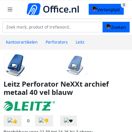
Kantoorartikelen
Perforators
Leitz
Leitz Perforator NeXXt archief
metaal 40 vel blauw
0
Beschikbaar voor
tot
bij
shops: