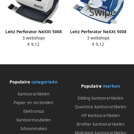
Leitz Perforator NeXXt 5008
Leitz Perforator NeXXt 5008
3 webshops
3 webshops
2-gaats 30vel grijs
2 gaats 30vel blauw
€ 9,12
€ 9,12
Populaire
categorieën
Populaire
merken
Kantoorartikelen
Edding kantoorartikelen
Papier en verzenden
Quantore kantoorartikelen
Elektronica
HP kantoorartikelen
Kantoormeubelen
Brother kantoorartikelen
Schoonmaken
Moleskine kantoorartikelen