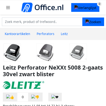
Kantoorartikelen
Perforators
Leitz
Leitz Perforator NeXXt 5008 2-gaats
30vel zwart blister
0
Beschikbaar voor
tot
bij
shops: